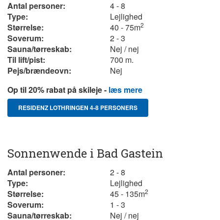
Antal personer:
4 - 8
Type:
Lejlighed
2
Størrelse:
40 - 75m
Soverum:
2 - 3
Sauna/tørreskab:
Nej / nej
Til lift/pist:
700 m.
Pejs/brændeovn:
Nej
Op til 20% rabat på skileje -
læs mere
RESIDENZ LOTHRINGEN 4-8 PERSONERS
Sonnenwende i Bad Gastein
Antal personer:
2 - 8
Type:
Lejlighed
2
Størrelse:
45 - 135m
Soverum:
1 - 3
Sauna/tørreskab:
Nej / nej