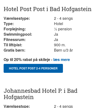
Hotel Post Post i Bad Hofgastein
Værelsestype:
2 - 4 sengs
Type:
Hotel
Forplejning:
½ pension
Swimmingpool:
Ja
Fitnessrum:
Ja
Til lift/pist:
900 m.
Gratis børn:
Børn u/3 år
Op til 20% rabat på skileje -
læs mere
HOTEL POST POST 2-4 PERSONER
Johannesbad Hotel P. i Bad
Hofgastein
Værelsestype:
2 - 4 sengs