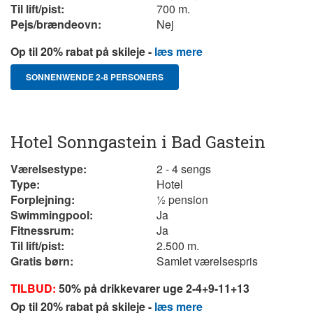
Til lift/pist:
700 m.
Pejs/brændeovn:
Nej
Op til 20% rabat på skileje -
læs mere
SONNENWENDE 2-8 PERSONERS
Hotel Sonngastein i Bad Gastein
Værelsestype:
2 - 4 sengs
Type:
Hotel
Forplejning:
½ pension
Swimmingpool:
Ja
Fitnessrum:
Ja
Til lift/pist:
2.500 m.
Gratis børn:
Samlet værelsespris
TILBUD:
50% på drikkevarer uge 2-4+9-11+13
Op til 20% rabat på skileje -
læs mere