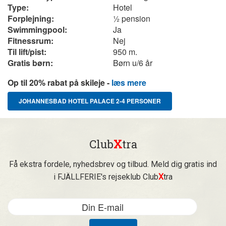
Type:
Hotel
Forplejning:
½ pension
Swimmingpool:
Ja
Fitnessrum:
Nej
Til lift/pist:
950 m.
Gratis børn:
Børn u/6 år
Op til 20% rabat på skileje -
læs mere
JOHANNESBAD HOTEL PALACE 2-4 PERSONER
Club
X
tra
Få ekstra fordele, nyhedsbrev og tilbud. Meld dig gratis ind
i FJÄLLFERIE's rejseklub Club
X
tra