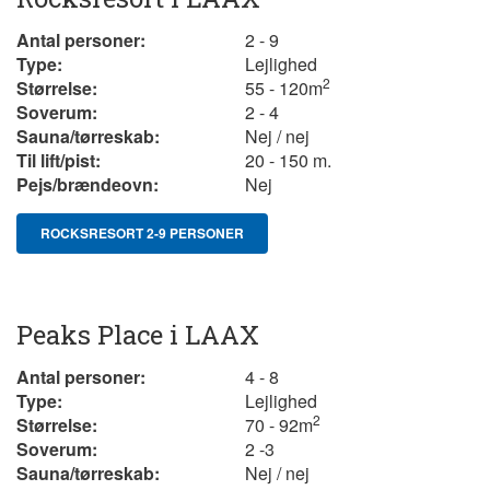
Antal personer:
2 - 9
Type:
Lejlighed
2
Størrelse:
55 - 120
m
Soverum:
2 - 4
Sauna/tørreskab:
Nej / nej
Til lift/pist:
20 - 150 m.
Pejs/brændeovn:
Nej
ROCKSRESORT 2-9 PERSONER
Peaks Place i LAAX
Antal personer:
4 - 8
Type:
Lejlighed
2
Størrelse:
70 - 92m
Soverum:
2 -3
Sauna/tørreskab:
Nej / nej