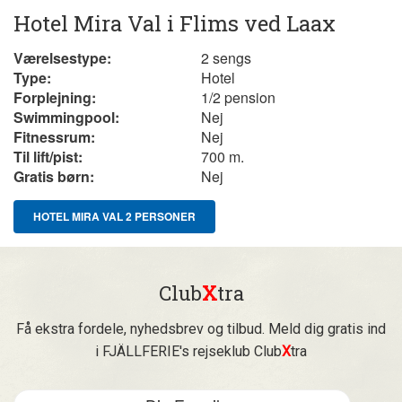
Hotel Mira Val i Flims ved Laax
Værelsestype:
2 sengs
Type:
Hotel
Forplejning:
1/2 pension
Swimmingpool:
Nej
Fitnessrum:
Nej
Til lift/pist:
700 m.
Gratis børn:
Nej
HOTEL MIRA VAL 2 PERSONER
Club
X
tra
Få ekstra fordele, nyhedsbrev og tilbud. Meld dig gratis ind
i FJÄLLFERIE's rejseklub Club
X
tra