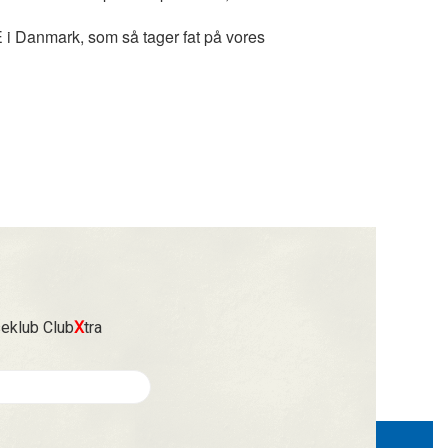
IE i Danmark, som så tager fat på vores
seklub Club
X
tra