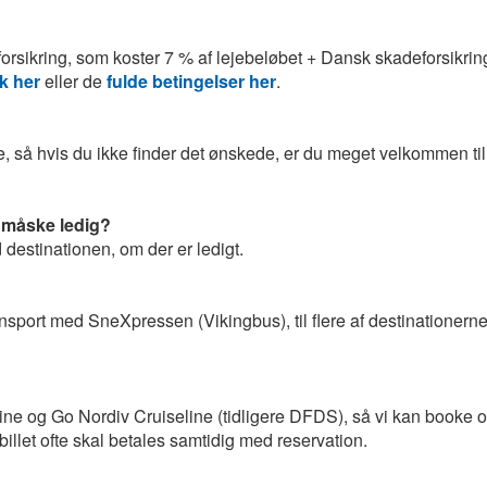
ikring, som koster 7 % af lejebeløbet + Dansk skadeforsikrings
k her
eller de
fulde betingelser her
.
lle, så hvis du ikke finder det ønskede, er du meget velkommen ti
r måske ledig?
estinationen, om der er ledigt.
transport med SneXpressen (Vikingbus), til flere af destinationern
 og Go Nordiv Cruiseline (tidligere DFDS), så vi kan booke ove
let ofte skal betales samtidig med reservation.