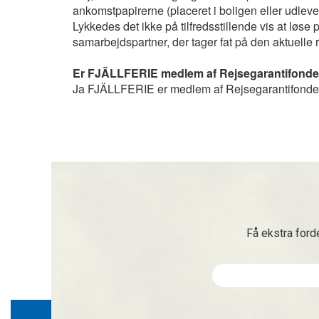
ankomstpapirerne (placeret i boligen eller udlev
Lykkedes det ikke på tilfredsstillende vis at løs
samarbejdspartner, der tager fat på den aktuelle r
Er FJÄLLFERIE medlem af Rejsegarantifond
Ja FJÄLLFERIE er medlem af Rejsegarantifonde
Få ekstra ford