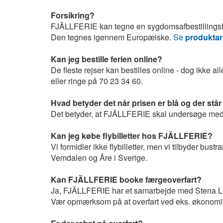
Forsikring?
FJÄLLFERIE kan tegne en sygdomsafbestillingsfors
Den tegnes igennem Europæiske.
Se
produktar
Kan jeg bestille ferien online?
De fleste rejser kan bestilles online - dog ikke a
eller ringe på 70 23 34 60.
Hvad betyder det når prisen er blå og der stå
Det betyder, at FJÄLLFERIE skal undersøge med d
Kan jeg købe flybilletter hos FJÄLLFERIE?
Vi formidler ikke flybilletter, men vi tilbyder bus
Vemdalen og Åre i Sverige.
Kan FJÄLLFERIE booke færgeoverfart?
Ja, FJÄLLFERIE har et samarbejde med Stena Line
Vær opmærksom på at overfart ved eks. økonomibil