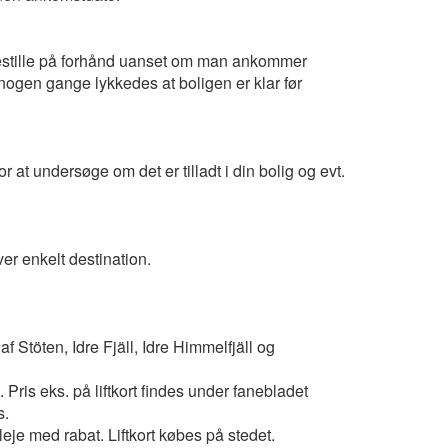
 bestille på forhånd uanset om man ankommer
 nogen gange lykkedes at boligen er klar før
 at undersøge om det er tilladt i din bolig og evt.
er enkelt destination.
f Stöten, Idre Fjäll, Idre Himmelfjäll og
Pris eks. på liftkort findes under fanebladet
s.
je med rabat. Liftkort købes på stedet.