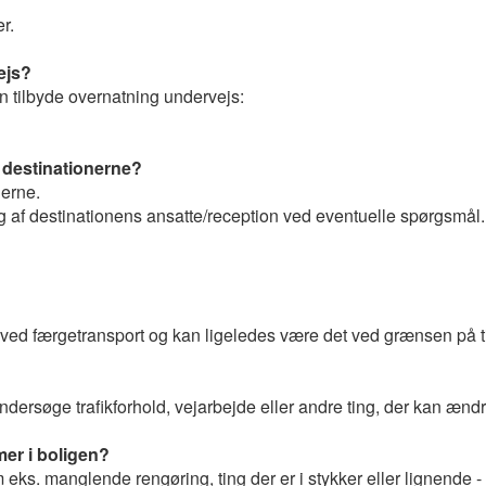
r.
ejs?
n tilbyde overnatning undervejs:
 destinationerne?
nerne.
g af destinationens ansatte/reception ved eventuelle spørgsmål.
av ved færgetransport og kan ligeledes være det ved grænsen på
undersøge trafikforhold, vejarbejde eller andre ting, der kan æn
er i boligen?
eks. manglende rengøring, ting der er i stykker eller lignende - 