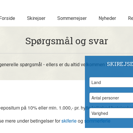
Forside
Skirejser
Sommerrejser
Nyheder
Re
Spørgsmål og svar
SKIREJS
generelle spørgsmål - ellers er du altid velkommen til at kontakte o
Depositum på 10% eller min. 1.000,- pr. hytte/lejlighed/hotelopho
 se mere under betingelser for
skiferie
og
sommerferie