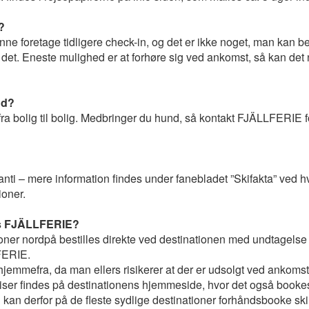
?
ne foretage tidligere check-in, og det er ikke noget, man kan
or det. Eneste mulighed er at forhøre sig ved ankomst, så kan det
nd?
fra bolig til bolig. Medbringer du hund, så kontakt FJÄLLFERIE for
anti – mere information findes under fanebladet ”Skifakta” ved hv
ioner.
 hos FJÄLLFERIE?
tioner nordpå bestilles direkte ved destinationen med undtagelse a
LFERIE.
emmefra, da man ellers risikerer at der er udsolgt ved ankomst. 
priser findes på destinationens hjemmeside, hvor det også booke
 derfor på de fleste sydlige destinationer forhåndsbooke skile