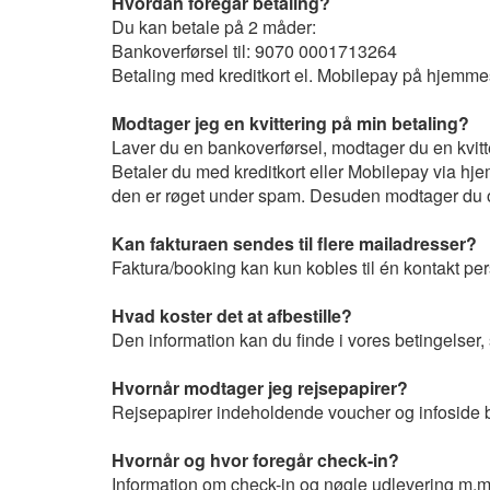
Hvordan foregår betaling?
Du kan betale på 2 måder:
Bankoverførsel til: 9070 0001713264
Betaling med kreditkort el. Mobilepay på hjemm
Modtager jeg en kvittering på min betaling?
Laver du en bankoverførsel, modtager du en kvitte
Betaler du med kreditkort eller Mobilepay via hj
den er røget under spam. Desuden modtager du ogs
Kan fakturaen sendes til flere mailadresser?
Faktura/booking kan kun kobles til én kontakt pe
Hvad koster det at afbestille?
Den information kan du finde i vores betingelse
Hvornår modtager jeg rejsepapirer?
Rejsepapirer indeholdende voucher og infoside b
Hvornår og hvor foregår check-in?
Information om check-in og nøgle udlevering m.m.