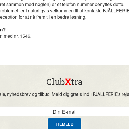
eret sammen med nøglen) er et telefon nummer benyttes dette.
e problemet, er I naturligvis velkommen til at kontakte FJÄLLFER
eception for at nå frem til en bedre løsning.
en?
n med nr. 1546.
Club
X
tra
ele, nyhedsbrev og tilbud. Meld dig gratis ind i FJÄLLFERIE's rej
TILMELD