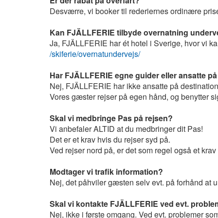
Er der rabat på overfart?
Desværre, vi booker til rederiernes ordinære prise
Kan FJÄLLFERIE tilbyde overnatning underv
Ja, FJÄLLFERIE har ét hotel i Sverige, hvor vi ka
/skiferie/overnatundervejs/
Har FJÄLLFERIE egne guider eller ansatte på
Nej, FJÄLLFERIE har ikke ansatte på destinatio
Vores gæster rejser på egen hånd, og benytter si
Skal vi medbringe Pas på rejsen?
Vi anbefaler ALTID at du medbringer dit Pas!
Det er et krav hvis du rejser syd på.
Ved rejser nord på, er det som regel også et kr
Modtager vi trafik information?
Nej, det påhviler gæsten selv evt. på forhånd at 
Skal vi kontakte FJÄLLFERIE ved evt. problem
Nej, ikke i første omgang. Ved evt. problemer som 