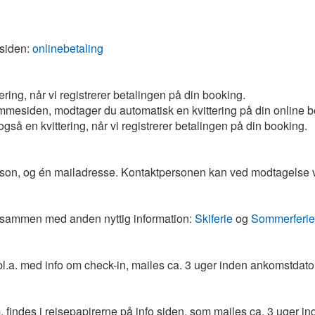
esiden:
onlinebetaling
ring, når vi registrerer betalingen på din booking.
emmesiden, modtager du automatisk en kvittering på din online b
å en kvittering, når vi registrerer betalingen på din booking.
rson, og én mailadresse. Kontaktpersonen kan ved modtagelse vid
r, sammen med anden nyttig information:
Skiferie
og
Sommerferie
l.a. med info om check-in, mailes ca. 3 uger inden ankomstdato
 findes i rejsepapirerne på info siden, som mailes ca. 3 uger i