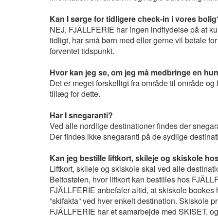
Kan I sørge for tidligere check-in i vores bolig
NEJ, FJÄLLFERIE har ingen indflydelse på at kun
tidligt, har små børn med eller gerne vil betale f
forventet tidspunkt.
Hvor kan jeg se, om jeg må medbringe en hu
Det er meget forskelligt fra område til område og 
tillæg for dette.
Har I snegaranti?
Ved alle nordlige destinationer findes der snegar
Der findes ikke snegaranti på de sydlige destinat
Kan jeg bestille liftkort, skileje og skiskole
Liftkort, skileje og skiskole skal ved alle destina
Beitostølen, hvor liftkort kan bestilles hos FJÄL
FJÄLLFERIE anbefaler altid, at skiskole bookes hj
”skifakta” ved hver enkelt destination. Skiskole 
FJÄLLFERIE har et samarbejde med SKISET, og kan