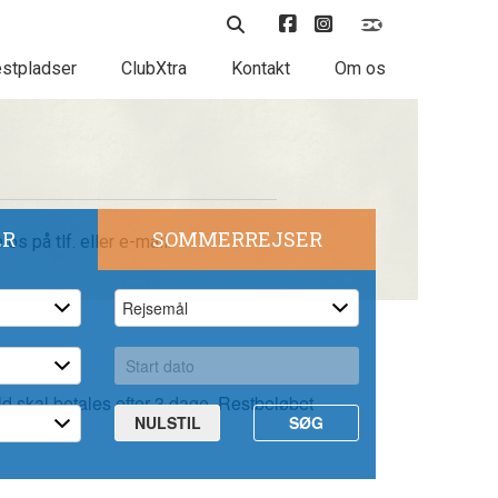
stpladser
ClubXtra
Kontakt
Om os
ER
SOMMERREJSER
s på tlf. eller e-mail.
ld skal betales efter 3 dage. Restbeløbet
NULSTIL
SØG