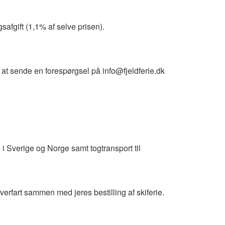
afgift (1,1% af selve prisen).
l at sende en forespørgsel på info@fjeldferie.dk
e i Sverige og Norge samt togtransport til
rfart sammen med jeres bestilling af skiferie.