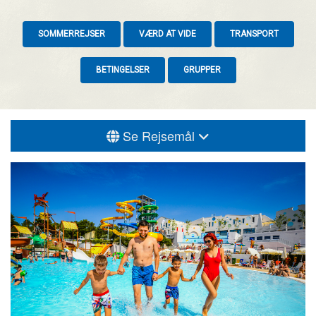
SOMMERREJSER
VÆRD AT VIDE
TRANSPORT
BETINGELSER
GRUPPER
Se Rejsemål