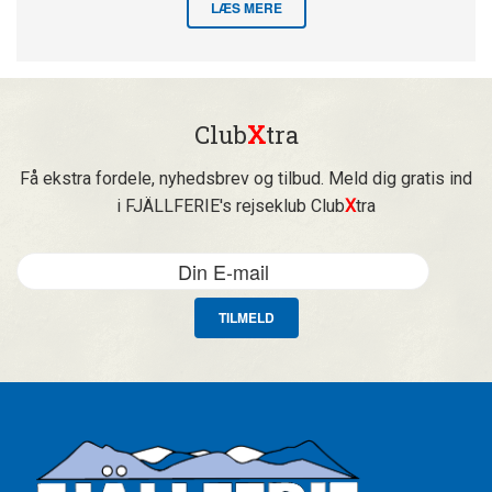
LÆS MERE
Club
X
tra
Få ekstra fordele, nyhedsbrev og tilbud. Meld dig gratis ind
i FJÄLLFERIE's rejseklub Club
X
tra
TILMELD