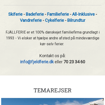
Skiferie
-
Badeferie
-
Familieferie
-
All-Inklusive
-
Vandreferie
-
Cykelferie
-
Bilrundtur
FJÄLLFERIE er et 100% danskejet familiefirma grundlagt i
1993 - Vi elsker at hjælpe andre afsted på mindeværdige
kør-selv ferier.
Kontakt os på:
info@fjeldferie.dk
eller
70 23 34 60
TEMAREJSER