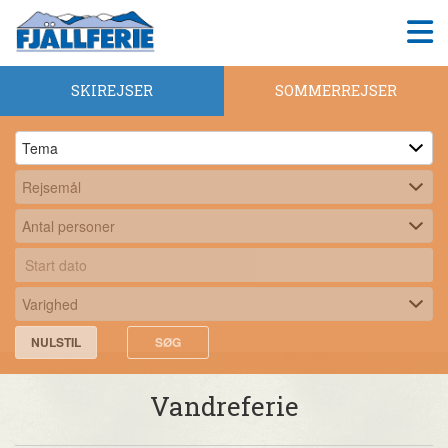
SKIREJSER
SOMMERREJSER
NULSTIL
SØG
Vandreferie