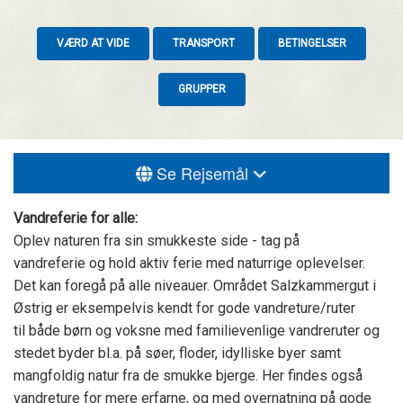
VÆRD AT VIDE
TRANSPORT
BETINGELSER
GRUPPER
Se Rejsemål
Vandreferie for alle:
Oplev naturen fra sin smukkeste side - tag på
vandreferie og hold aktiv ferie med naturrige oplevelser.
Det kan foregå på alle niveauer. Området Salzkammergut i
Østrig er eksempelvis kendt for gode vandreture/ruter
til både børn og voksne med familievenlige vandreruter og
stedet byder bl.a. på søer, floder, idylliske byer samt
mangfoldig natur fra de smukke bjerge. Her findes også
vandreture for mere erfarne, og med overnatning på gode