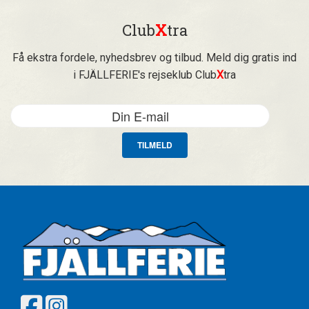
Club
X
tra
Få ekstra fordele, nyhedsbrev og tilbud. Meld dig gratis ind
i FJÄLLFERIE's rejseklub Club
X
tra
TILMELD