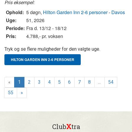
Pris eksempel:
Ophold:
5 døgn,
Hilton Garden Inn 2-6 personer
-
Davos
Uge:
51, 2026
Periode:
Fra d. 13/12 - 18/12
Pris:
4.788,- pr. voksen
Tryk og se flere muligheder for den valgte uge.
HILTON GARDEN INN 2-6 PERSONER
«
1
2
3
4
5
6
7
8
...
54
55
»
Club
X
tra