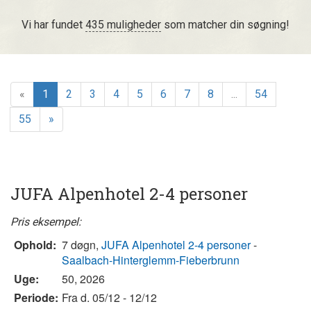
Vi har fundet
435 muligheder
som matcher din søgning!
«
1
2
3
4
5
6
7
8
...
54
55
»
JUFA Alpenhotel 2-4 personer
Pris eksempel:
Ophold:
7 døgn,
JUFA Alpenhotel 2-4 personer
-
Saalbach-Hinterglemm-Fieberbrunn
Uge:
50, 2026
Periode:
Fra d. 05/12 - 12/12