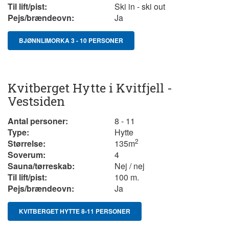
Til lift/pist:
Ski in - ski out
Pejs/brændeovn:
Ja
BJØNNLIMORKA 3 - 10 PERSONER
Kvitberget Hytte i Kvitfjell -
Vestsiden
Antal personer:
8 - 11
Type:
Hytte
2
Størrelse:
135
m
Soverum:
4
Sauna/tørreskab:
Nej / nej
Til lift/pist:
100 m.
Pejs/brændeovn:
Ja
KVITBERGET HYTTE 8-11 PERSONER