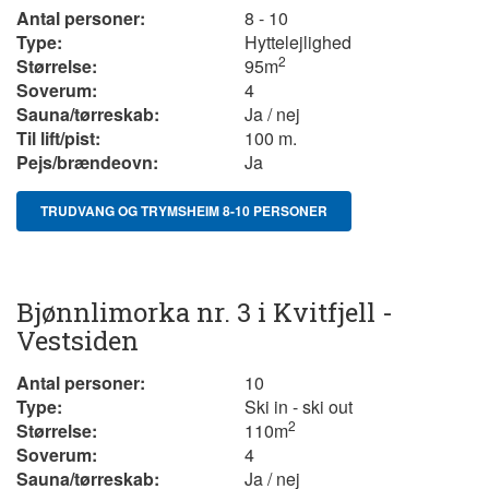
Antal personer:
8 - 10
Type:
Hyttelejlighed
2
Størrelse:
95
m
Soverum:
4
Sauna/tørreskab:
Ja / nej
Til lift/pist:
100 m.
Pejs/brændeovn:
Ja
TRUDVANG OG TRYMSHEIM 8-10 PERSONER
Bjønnlimorka nr. 3 i Kvitfjell -
Vestsiden
Antal personer:
10
Type:
Ski in - ski out
2
Størrelse:
110m
Soverum:
4
Sauna/tørreskab:
Ja / nej