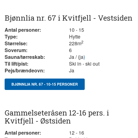
Bjønnlia nr. 67 i Kvitfjell - Vestsiden
Antal personer:
10 - 15
Type:
Hytte
2
Størrelse:
228m
Soverum:
6
Sauna/tørreskab:
Ja / (ja
)
Til lift/pist:
Ski in - ski out
Pejs/brændeovn:
Ja
BJØNNLIA NR. 67 - 10-15 PERSONER
Gammelseteråsen 12-16 pers. i
Kvitfjell - Østsiden
Antal personer:
12 - 16