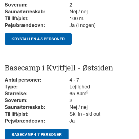
Soverum:
2
Sauna/tørreskab:
Nej / nej
Til lift/pist:
100 m.
Pejs/brændeovn:
Ja (i nogen)
KRYSTALLEN 4-5 PERSONER
Basecamp i Kvitfjell - Østsiden
Antal personer:
4 - 7
Type:
Lejlighed
2
Størrelse:
65-84
m
Soverum:
2
Sauna/tørreskab:
Nej / nej
Til lift/pist:
Ski in - ski out
Pejs/brændeovn:
Ja
BASECAMP 4-7 PERSONER