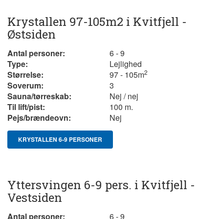
Krystallen 97-105m2 i Kvitfjell -
Østsiden
Antal personer:
6 - 9
Type:
Lejlighed
2
Størrelse:
97 - 105m
Soverum:
3
Sauna/tørreskab:
Nej / nej
Til lift/pist:
100 m.
Pejs/brændeovn:
Nej
KRYSTALLEN 6-9 PERSONER
Yttersvingen 6-9 pers. i Kvitfjell -
Vestsiden
Antal personer:
6 - 9