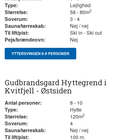
Type:
Lejlighed
2
Størrelse:
58 - 80m
Soverum:
3 - 4
Sauna/tørreskab:
Nej / nej
Til lift/pist:
Ski in - Ski out
Pejs/brændeovn:
Nej
YTTERSVINGEN 6-9 PERSONER
Gudbrandsgard Hyttegrend i
Kvitfjell - Østsiden
Antal personer:
8 - 10
Type:
Hytte
2
Størrelse:
120
m
Soverum:
4
Sauna/tørreskab:
Nej / nej
Til lift/pist:
100 m.