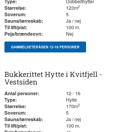
Type:
Dobbelthytter
2
Størrelse:
123
m
Soverum:
5
Sauna/tørreskab:
Ja / nej
Til lift/pist:
100 m.
Pejs/brændeovn:
Nej
GAMMELSETERÅSEN 12-16 PERSONER
Bukkerittet Hytte i Kvitfjell -
Vestsiden
Antal personer:
12 - 16
Type:
Hytte
2
Størrelse:
170
m
Soverum:
5
Sauna/tørreskab:
Ja / nej
Til lift/pist:
100 m.