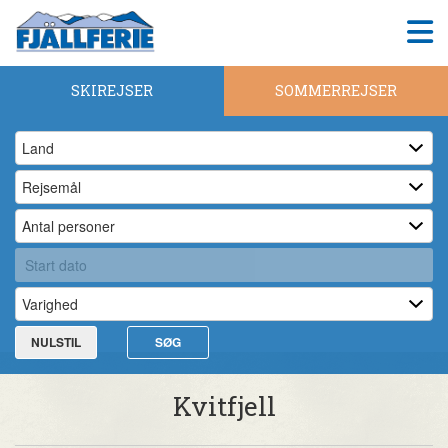
SKIREJSER
SOMMERREJSER
NULSTIL
SØG
Kvitfjell