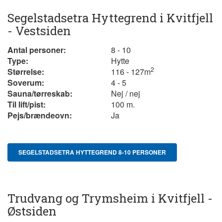
Segelstadsetra Hyttegrend i Kvitfjell
- Vestsiden
Antal personer:
8 - 10
Type:
Hytte
2
Størrelse:
116 - 127m
Soverum:
4 - 5
Sauna/tørreskab:
Nej / nej
Til lift/pist:
100 m.
Pejs/brændeovn:
Ja
SEGELSTADSETRA HYTTEGREND 8-10 PERSONER
Trudvang og Trymsheim i Kvitfjell -
Østsiden