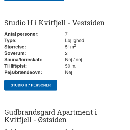
Studio H i Kvitfjell - Vestsiden
Antal personer:
7
Type:
Lejlighed
2
Størrelse:
51m
Soverum:
2
Sauna/tørreskab:
Nej / nej
Til lift/pist:
50 m.
Pejs/brændeovn:
Nej
STUDIO H 7 PERSONER
Gudbrandsgard Apartment i
Kvitfjell - Østsiden