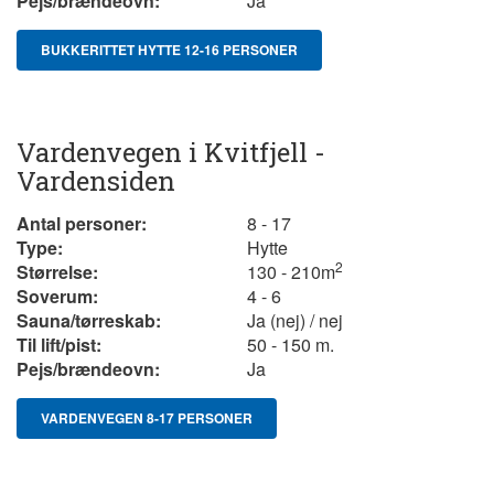
Pejs/brændeovn:
Ja
BUKKERITTET HYTTE 12-16 PERSONER
Vardenvegen i Kvitfjell -
Vardensiden
Antal personer:
8 - 17
Type:
Hytte
2
Størrelse:
130 - 210m
Soverum:
4 - 6
Sauna/tørreskab:
Ja (nej) / nej
Til lift/pist:
50 - 150 m.
Pejs/brændeovn:
Ja
VARDENVEGEN 8-17 PERSONER