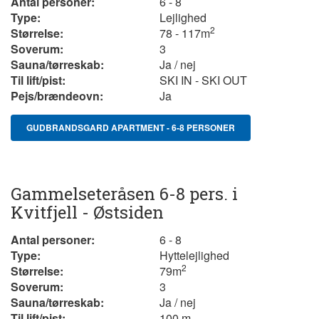
Antal personer:
6 - 8
Type:
Lejlighed
2
Størrelse:
78 - 117m
Soverum:
3
Sauna/tørreskab:
Ja / nej
Til lift/pist:
SKI IN - SKI OUT
Pejs/brændeovn:
Ja
GUDBRANDSGARD APARTMENT - 6-8 PERSONER
Gammelseteråsen 6-8 pers. i
Kvitfjell - Østsiden
Antal personer:
6 - 8
Type:
Hyttelejlighed
2
Størrelse:
79
m
Soverum:
3
Sauna/tørreskab:
Ja / nej
Til lift/pist:
100 m.