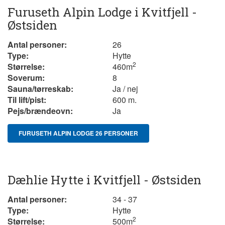
Furuseth Alpin Lodge i Kvitfjell -
Østsiden
Antal personer:
26
Type:
Hytte
2
Størrelse:
460m
Soverum:
8
Sauna/tørreskab:
Ja / nej
Til lift/pist:
600 m.
Pejs/brændeovn:
Ja
FURUSETH ALPIN LODGE 26 PERSONER
Dæhlie Hytte i Kvitfjell - Østsiden
Antal personer:
34 - 37
Type:
Hytte
2
Størrelse:
500m