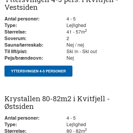
Vestsiden
Antal personer:
4 - 5
Type:
Lejlighed
2
Størrelse:
41 - 57m
Soverum:
2
Sauna/tørreskab:
Nej / nej
Til lift/pist:
Ski in - Ski out
Pejs/brændeovn:
Nej
YTTERSVINGEN 4-5 PERSONER
Krystallen 80-82m2 i Kvitfjell -
Østsiden
Antal personer:
4 - 5
Type:
Lejlighed
2
Størrelse:
80 - 82m