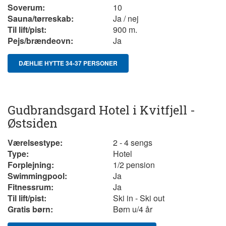
Soverum:
10
Sauna/tørreskab:
Ja / nej
Til lift/pist:
900 m.
Pejs/brændeovn:
Ja
DÆHLIE HYTTE 34-37 PERSONER
Gudbrandsgard Hotel i Kvitfjell -
Østsiden
Værelsestype:
2 - 4 sengs
Type:
Hotel
Forplejning:
1/2 pension
Swimmingpool:
Ja
Fitnessrum:
Ja
Til lift/pist:
Ski in - Ski out
Gratis børn:
Børn u/4 år