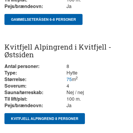
Pejs/brændeovn:
Ja
GAMMELSETERÅSEN 6-8 PERSONER
Kvitfjell Alpingrend i Kvitfjell -
Østsiden
Antal personer:
8
Type:
Hytte
2
Størrelse:
75
m
Soverum:
4
Sauna/tørreskab:
Nej / nej
Til lift/pist:
100 m.
Pejs/brændeovn:
Ja
KVITFJELL ALPINGREND 8 PERSONER