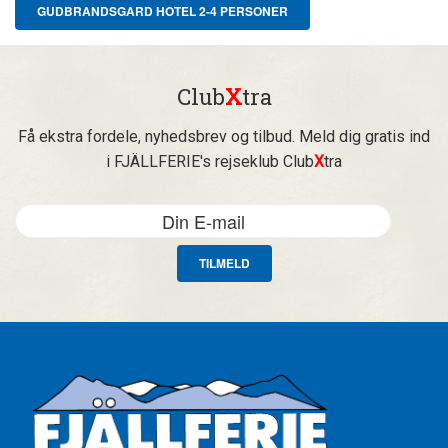
GUDBRANDSGARD HOTEL 2-4 PERSONER
Club
X
tra
Få ekstra fordele, nyhedsbrev og tilbud. Meld dig gratis ind
i FJÄLLFERIE's rejseklub Club
X
tra
TILMELD