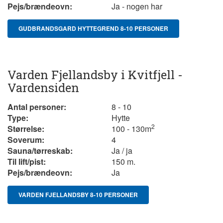
Pejs/brændeovn:
Ja - nogen har
GUDBRANDSGARD HYTTEGREND 8-10 PERSONER
Varden Fjellandsby i Kvitfjell -
Vardensiden
Antal personer:
8 - 10
Type:
Hytte
2
Størrelse:
100 - 130
m
Soverum:
4
Sauna/tørreskab:
Ja / ja
Til lift/pist:
150 m.
Pejs/brændeovn:
Ja
VARDEN FJELLANDSBY 8-10 PERSONER