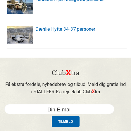
Dæhlie Hytte 34-37 personer
Club
X
tra
Få ekstra fordele, nyhedsbrev og tilbud. Meld dig gratis ind
i FJÄLLFERIE's rejseklub Club
X
tra
TILMELD