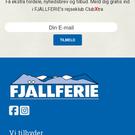
Få ekstra fordele, nyhedsbrev og tilbud. Meld dig gratis ind
i FJÄLLFERIE's rejseklub Club
X
tra
TILMELD
Vi tilbyder