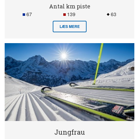
Antal km piste
67
139
63
LÆS MERE
Jungfrau