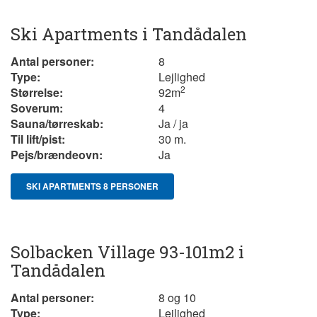
Ski Apartments i Tandådalen
Antal personer:
8
Type:
Lejlighed
2
Størrelse:
92m
Soverum:
4
Sauna/tørreskab:
Ja / ja
Til lift/pist:
30 m.
Pejs/brændeovn:
Ja
SKI APARTMENTS 8 PERSONER
Solbacken Village 93-101m2 i
Tandådalen
Antal personer:
8 og 10
Type:
Lejlighed