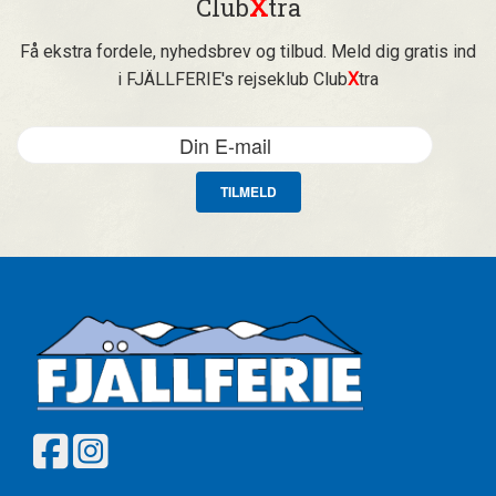
Club
X
tra
Få ekstra fordele, nyhedsbrev og tilbud. Meld dig gratis ind
i FJÄLLFERIE's rejseklub Club
X
tra
TILMELD