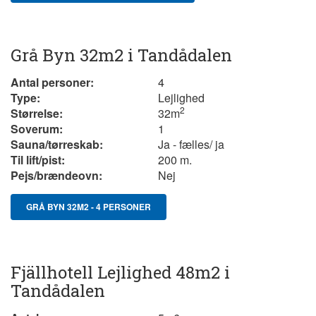
Grå Byn 32m2 i Tandådalen
Antal personer:
4
Type:
Lejlighed
2
Størrelse:
32
m
Soverum:
1
Sauna/tørreskab:
Ja - fælles/ ja
Til lift/pist:
200 m.
Pejs/brændeovn:
Nej
GRÅ BYN 32M2 - 4 PERSONER
Fjällhotell Lejlighed 48m2 i
Tandådalen