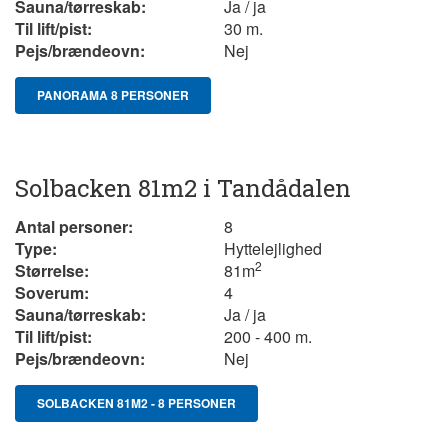
Sauna/tørreskab:
Ja / ja
Til lift/pist:
30 m.
Pejs/brændeovn:
Nej
PANORAMA 8 PERSONER
Solbacken 81m2 i Tandådalen
Antal personer:
8
Type:
Hyttelejlighed
2
Størrelse:
81
m
Soverum:
4
Sauna/tørreskab:
Ja / ja
Til lift/pist:
200 - 400 m.
Pejs/brændeovn:
Nej
SOLBACKEN 81M2 - 8 PERSONER