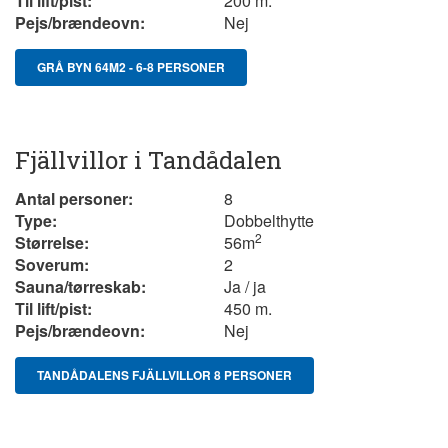
Til lift/pist:
200 m.
Pejs/brændeovn:
Nej
GRÅ BYN 64M2 - 6-8 PERSONER
Fjällvillor i Tandådalen
Antal personer:
8
Type:
Dobbelthytte
2
Størrelse:
56m
Soverum:
2
Sauna/tørreskab:
Ja / ja
Til lift/pist:
450 m.
Pejs/brændeovn:
Nej
TANDÅDALENS FJÄLLVILLOR 8 PERSONER