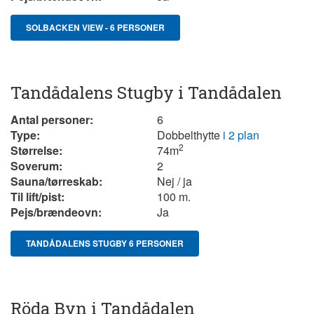
SOLBACKEN VIEW - 6 PERSONER
Tandådalens Stugby i Tandådalen
Antal personer:
6
Type:
Dobbelthytte
i 2 plan
2
Størrelse:
74
m
Soverum:
2
Sauna/tørreskab:
Nej / ja
Til lift/pist:
100 m.
Pejs/brændeovn:
Ja
TANDÅDALENS STUGBY 6 PERSONER
Röda Byn i Tandådalen