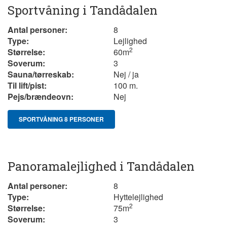
Sportvåning i Tandådalen
Antal personer:
8
Type:
Lejlighed
2
Størrelse:
60
m
Soverum:
3
Sauna/tørreskab:
Nej / ja
Til lift/pist:
100 m.
Pejs/brændeovn:
Nej
SPORTVÅNING 8 PERSONER
Panoramalejlighed i Tandådalen
Antal personer:
8
Type:
Hyttelejlighed
2
Størrelse:
75
m
Soverum:
3