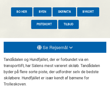
BO HER
BYEN
SKIFAKTA
BYKORT
PISTEKORT
TILBUD
Se Rejsemål
Tandådalen og Hundfjället, der er forbundet via en
transportlift, har Sälens mest varieret skiløb. Tandådalen
byder på flere sorte piste, der udfordrer selv de bedste
skiløbere. Hundfjället er især kendt af børnene for
Trolleskoven.