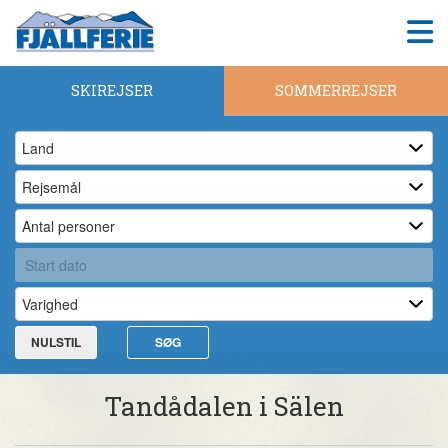
SKIREJSER
SOMMERREJSER
NULSTIL
SØG
Tandådalen i Sälen