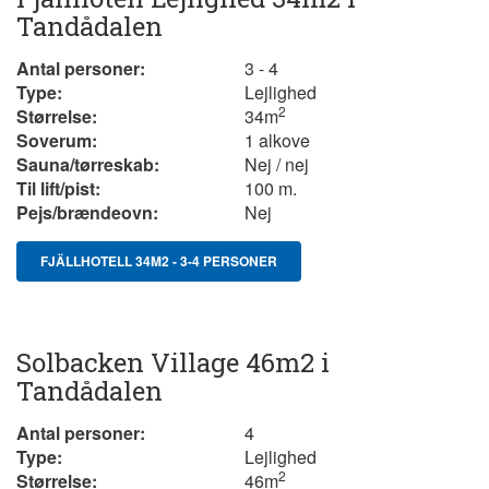
Tandådalen
Antal personer:
3 - 4
Type:
Lejlighed
2
Størrelse:
34
m
Soverum:
1 alkove
Sauna/tørreskab:
Nej / nej
Til lift/pist:
100 m.
Pejs/brændeovn:
Nej
FJÄLLHOTELL 34M2 - 3-4 PERSONER
Solbacken Village 46m2 i
Tandådalen
Antal personer:
4
Type:
Lejlighed
2
Størrelse:
46m