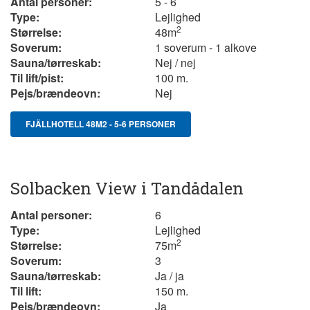
Antal personer:
5 - 6
Type:
Lejlighed
2
Størrelse:
48
m
Soverum:
1 soverum - 1 alkove
Sauna/tørreskab:
Nej / nej
Til lift/pist:
100 m.
Pejs/brændeovn:
Nej
FJÄLLHOTELL 48M2 - 5-6 PERSONER
Solbacken View i Tandådalen
Antal personer:
6
Type:
Lejlighed
2
Størrelse:
75m
Soverum:
3
Sauna/tørreskab:
Ja / ja
Til lift:
150 m.
Pejs/brændeovn:
Ja