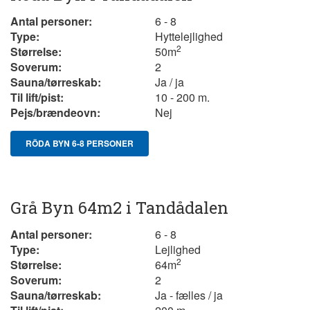
Antal personer:
6 - 8
Type:
Hyttelejlighed
2
Størrelse:
50m
Soverum:
2
Sauna/tørreskab:
Ja / ja
Til lift/pist:
10 - 200 m.
Pejs/brændeovn:
Nej
RÖDA BYN 6-8 PERSONER
Grå Byn 64m2 i Tandådalen
Antal personer:
6 - 8
Type:
Lejlighed
2
Størrelse:
64
m
Soverum:
2
Sauna/tørreskab:
Ja - fælles / ja