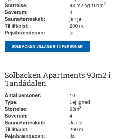
2
Størrelse:
93 m2 og 101m
Soverum:
4
Sauna/tørreskab:
ja / ja
Til lift/pist:
200 m.
Pejs/brændeovn:
ja
SOLBACKEN VILLAGE 8-10 PERSONER
Solbacken Apartments 93m2 i
Tandådalen
Antal personer:
10
Type:
Lejlighed
2
Størrelse:
93m
Soverum:
4
Sauna/tørreskab:
Ja / ja
Til lift/pist:
200 m.
Pejs/brændeovn:
Ja