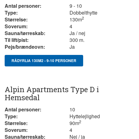
Antal personer:
9 - 10
Type:
Dobbelthytte
2
Størrelse:
130
m
Soverum:
4
Sauna/tørreskab:
Ja / nej
Til lift/pist:
300 m.
Pejs/brændeovn:
Ja
RÅDYRLIA 130M2 - 9-10 PERSONER
Alpin Apartments Type D i
Hemsedal
Antal personer:
10
Type:
Hyttelejlighed
2
Størrelse:
90
m
Soverum:
4
Sauna/tørreskab:
Nej / ja