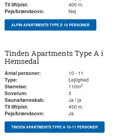
Til lift/pist:
400 m.
Pejs/brændeovn:
Nej
ALPIN APARTMENTS TYPE D 10 PERSONER
Tinden Apartments Type A i
Hemsedal
Antal personer:
10 - 11
Type:
Lejlighed
2
Størrelse:
110
m
Soverum:
3
Sauna/tørreskab:
Ja / ja
Til lift/pist:
450 m.
Pejs/brændeovn:
Ja
TINDEN APARTMENTS TYPE A 10-11 PERSONER