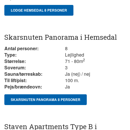
LODGE HEMSEDAL 8 PERSONER
Skarsnuten Panorama i Hemsedal
Antal personer:
8
Type:
Lejlighed
2
Størrelse:
71 - 80m
Soverum:
3
Sauna/tørreskab:
Ja (nej) / nej
Til lift/pist:
100 m.
Pejs/brændeovn:
Ja
SKARSNUTEN PANORAMA 8 PERSONER
Staven Apartments Type B i