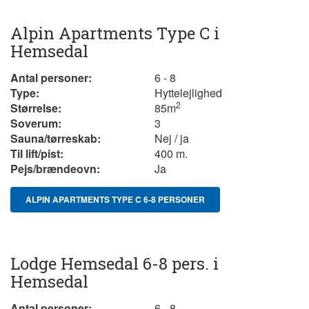
Alpin Apartments Type C i
Hemsedal
Antal personer:
6 - 8
Type:
Hyttelejlighed
2
Størrelse:
85
m
Soverum:
3
Sauna/tørreskab:
Nej / ja
Til lift/pist:
400 m.
Pejs/brændeovn:
Ja
ALPIN APARTMENTS TYPE C 6-8 PERSONER
Lodge Hemsedal 6-8 pers. i
Hemsedal
Antal personer:
6 - 8