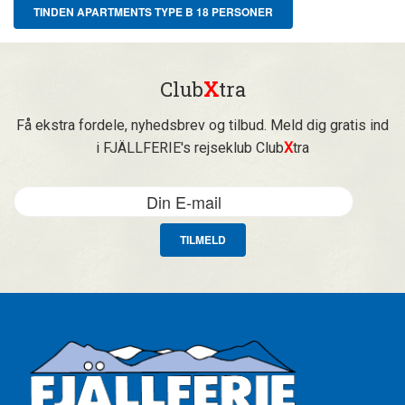
TINDEN APARTMENTS TYPE B 18 PERSONER
Club
X
tra
Få ekstra fordele, nyhedsbrev og tilbud. Meld dig gratis ind
i FJÄLLFERIE's rejseklub Club
X
tra
TILMELD