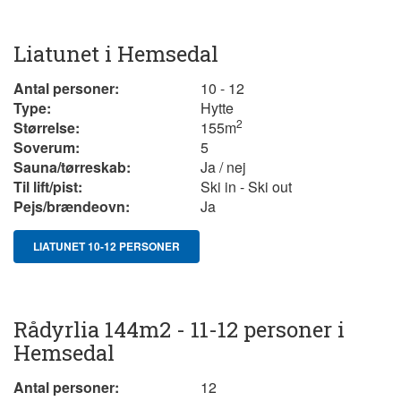
Liatunet i Hemsedal
Antal personer:
10 - 12
Type:
Hytte
2
Størrelse:
155
m
Soverum:
5
Sauna/tørreskab:
Ja / nej
Til lift/pist:
Ski in - Ski out
Pejs/brændeovn:
Ja
LIATUNET 10-12 PERSONER
Rådyrlia 144m2 - 11-12 personer i
Hemsedal
Antal personer:
12