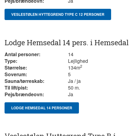
Pejs/brændeovn:
Ja
VESLESTØLEN HYTTEGREND TYPE C 12 PERSONER
Lodge Hemsedal 14 pers. i Hemsedal
Antal personer:
14
Type:
Lejlighed
2
Størrelse:
134
m
Soverum:
5
Sauna/tørreskab:
Ja / ja
Til lift/pist:
50 m.
Pejs/brændeovn:
Ja
LODGE HEMSEDAL 14 PERSONER
Veslestølen Hyttegrend Type B i