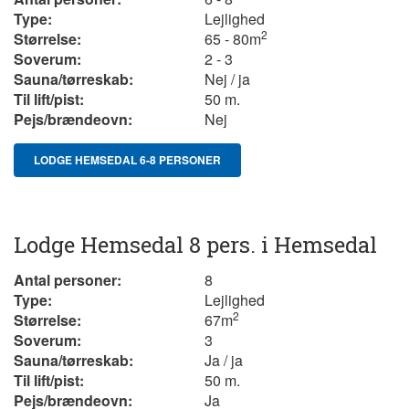
Type:
Lejlighed
2
Størrelse:
65 - 80
m
Soverum:
2 - 3
Sauna/tørreskab:
Nej / ja
Til lift/pist:
50 m.
Pejs/brændeovn:
Nej
LODGE HEMSEDAL 6-8 PERSONER
Lodge Hemsedal 8 pers. i Hemsedal
Antal personer:
8
Type:
Lejlighed
2
Størrelse:
67
m
Soverum:
3
Sauna/tørreskab:
Ja / ja
Til lift/pist:
50 m.
Pejs/brændeovn:
Ja