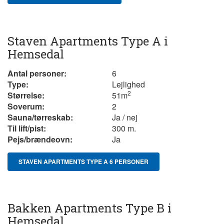
Staven Apartments Type A i
Hemsedal
Antal personer:
6
Type:
Lejlighed
2
Størrelse:
51
m
Soverum:
2
Sauna/tørreskab:
Ja / nej
Til lift/pist:
300 m.
Pejs/brændeovn:
Ja
STAVEN APARTMENTS TYPE A 6 PERSONER
Bakken Apartments Type B i
Hemsedal