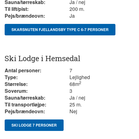
Sauna/tørreskab:
Ja / nej
Til lift/pist:
200 m.
Pejs/brændeovn:
Ja
SKARSNUTEN FJELLANDSBY TYPE C 6-7 PERSONER
Ski Lodge i Hemsedal
Antal personer:
7
Type:
Lejlighed
2
Størrelse:
68
m
Soverum:
3
Sauna/tørreskab:
Ja / nej
Til transportløjpe:
25 m.
Pejs/brændeovn:
Nej
SKI LODGE 7 PERSONER