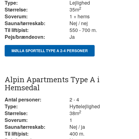
Type:
Lejlighed
2
Størrelse:
35
m
Soverum:
1 + hems
Sauna/tørreskab:
Nej / nej
Til lift/pist:
550 - 700 m.
Pejs/brændeovn:
Ja
MØLLA SPORTELL TYPE A 2-4 PERSONER
Alpin Apartments Type A i
Hemsedal
Antal personer:
2 - 4
Type:
Hyttelejlighed
2
Størrelse:
38
m
Soverum:
1
Sauna/tørreskab:
Nej / ja
Til lift/pist:
400 m.