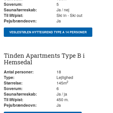
Soverum:
5
Sauna/tørreskab:
Ja / nej
Til lift/pist:
Ski in - Ski out
Pejs/brændeovn:
Ja
VESLESTØLEN HYTTEGREND TYPE A 14 PERSONER
Tinden Apartments Type B i
Hemsedal
Antal personer:
18
Type:
Lejlighed
2
Størrelse:
145m
Soverum:
6
Sauna/tørreskab:
Ja / ja
Til lift/pist:
450 m.
Pejs/brændeovn:
Ja