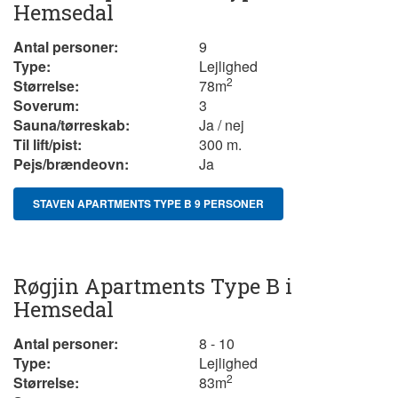
Hemsedal
Antal personer:
9
Type:
Lejlighed
2
Størrelse:
78
m
Soverum:
3
Sauna/tørreskab:
Ja / nej
Til lift/pist:
300 m.
Pejs/brændeovn:
Ja
STAVEN APARTMENTS TYPE B 9 PERSONER
Røgjin Apartments Type B i
Hemsedal
Antal personer:
8 - 10
Type:
Lejlighed
2
Størrelse:
83
m