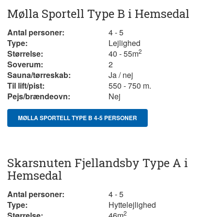
Mølla Sportell Type B i Hemsedal
Antal personer:
4 - 5
Type:
Lejlighed
2
Størrelse:
40 - 5 5
m
Soverum:
2
Sauna/tørreskab:
Ja / nej
Til lift/pist:
550 - 750 m.
Pejs/brændeovn:
Nej
MØLLA SPORTELL TYPE B 4-5 PERSONER
Skarsnuten Fjellandsby Type A i
Hemsedal
Antal personer:
4 - 5
Type:
Hyttelejlighed
2
Størrelse:
46
m