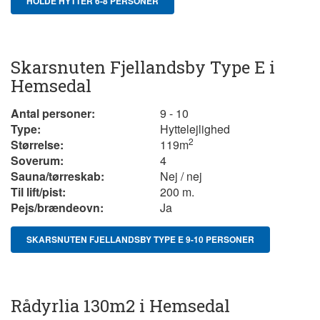
HOLDE HYTTER 6-8 PERSONER
Skarsnuten Fjellandsby Type E i
Hemsedal
Antal personer:
9 - 10
Type:
Hyttelejlighed
2
Størrelse:
119
m
Soverum:
4
Sauna/tørreskab:
Nej / nej
Til lift/pist:
200 m.
Pejs/brændeovn:
Ja
SKARSNUTEN FJELLANDSBY TYPE E 9-10 PERSONER
Rådyrlia 130m2 i Hemsedal