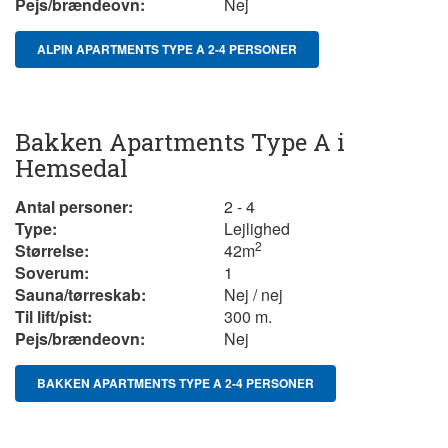
Pejs/brændeovn:
Nej
ALPIN APARTMENTS TYPE A 2-4 PERSONER
Bakken Apartments Type A i
Hemsedal
Antal personer:
2 - 4
Type:
Lejlighed
2
Størrelse:
42
m
Soverum:
1
Sauna/tørreskab:
Nej / nej
Til lift/pist:
300 m.
Pejs/brændeovn:
Nej
BAKKEN APARTMENTS TYPE A 2-4 PERSONER