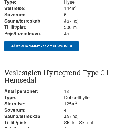
Type:
Hytte
2
Størrelse:
144m
Soverum:
5
Sauna/tørreskab:
Ja / nej
Til lift/pist:
300 m.
Pejs/brændeovn:
Ja
RÅDYRLIA 144M2 - 11-12 PERSONER
Veslestølen Hyttegrend Type C i
Hemsedal
Antal personer:
12
Type:
Dobbelthytte
2
Størrelse:
125
m
Soverum:
4
Sauna/tørreskab:
Ja / nej
Til lift/pist:
Ski in - Ski out