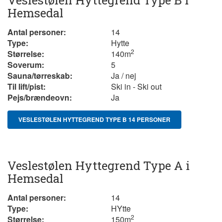
Hemsedal
Antal personer:
14
Type:
Hytte
2
Størrelse:
140
m
Soverum:
5
Sauna/tørreskab:
Ja / nej
Til lift/pist:
Ski in - Ski out
Pejs/brændeovn:
Ja
VESLESTØLEN HYTTEGREND TYPE B 14 PERSONER
Veslestølen Hyttegrend Type A i
Hemsedal
Antal personer:
14
Type:
HYtte
2
Størrelse:
1 50m