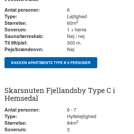
Antal personer:
6
Type:
Lejlighed
2
Størrelse:
60
m
Soverum:
1 + hems
Sauna/tørreskab:
Nej / nej
Til lift/pist:
300 m.
Pejs/brændeovn:
Nej
BAKKEN APARTMENTS TYPE B 6 PERSONER
Skarsnuten Fjellandsby Type C i
Hemsedal
Antal personer:
6 - 7
Type:
Hyttelejlighed
2
Størrelse:
84
m
Soverum:
3