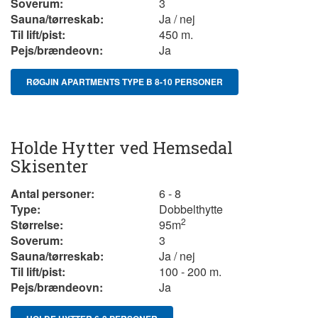
Soverum:
3
Sauna/tørreskab:
Ja / nej
Til lift/pist:
450 m.
Pejs/brændeovn:
Ja
RØGJIN APARTMENTS TYPE B 8-10 PERSONER
Holde Hytter ved Hemsedal
Skisenter
Antal personer:
6 - 8
Type:
Dobbelthytte
2
Størrelse:
95
m
Soverum:
3
Sauna/tørreskab:
Ja / nej
Til lift/pist:
100 - 200 m.
Pejs/brændeovn:
Ja