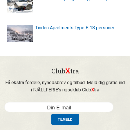
Tinden Apartments Type B 18 personer
Club
X
tra
Få ekstra fordele, nyhedsbrev og tilbud. Meld dig gratis ind
i FJÄLLFERIE's rejseklub Club
X
tra
TILMELD