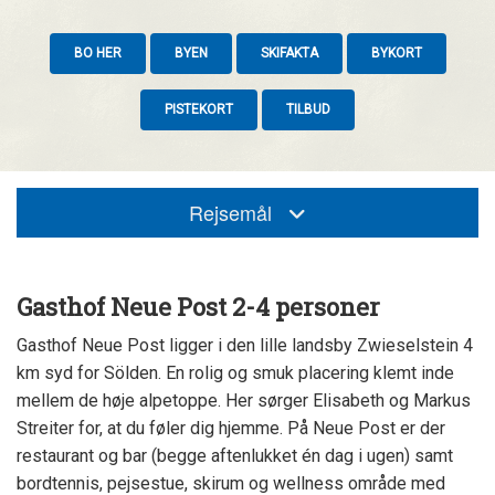
BO HER
BYEN
SKIFAKTA
BYKORT
PISTEKORT
TILBUD
Rejsemål
Gasthof Neue Post 2-4 personer
Gasthof Neue Post ligger i den lille landsby Zwieselstein 4
km syd for Sölden. En rolig og smuk placering klemt inde
mellem de høje alpetoppe. Her sørger Elisabeth og Markus
Streiter for, at du føler dig hjemme. På Neue Post er der
restaurant og bar (begge aftenlukket én dag i ugen) samt
bordtennis, pejsestue, skirum og wellness område med