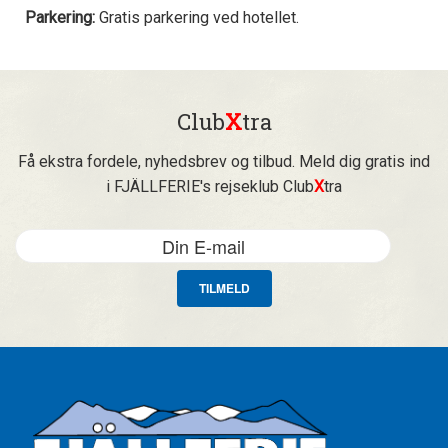
Parkering:
Gratis parkering ved hotellet.
Club
X
tra
Få ekstra fordele, nyhedsbrev og tilbud. Meld dig gratis ind
i FJÄLLFERIE's rejseklub Club
X
tra
TILMELD