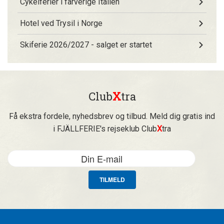
Cykelferier i farverige Italien
Hotel ved Trysil i Norge
Skiferie 2026/2027 - salget er startet
Club
X
tra
Få ekstra fordele, nyhedsbrev og tilbud. Meld dig gratis ind
i FJÄLLFERIE's rejseklub Club
X
tra
TILMELD