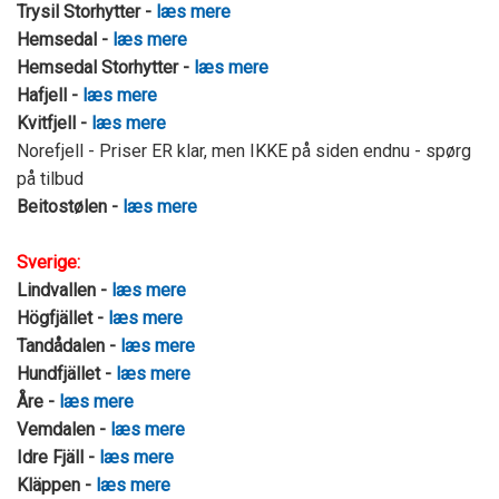
Trysil Storhytter -
læs mere
Hemsedal -
læs mere
Hemsedal Storhytter -
læs mere
Hafjell -
læs mere
Kvitfjell -
læs mere
Norefjell - Priser ER klar, men IKKE på siden endnu - spørg
på tilbud
Beitostølen -
læs mere
Sverige:
Lindvallen -
læs mere
Högfjället -
læs mere
Tandådalen -
læs mere
Hundfjället -
læs mere
Åre -
læs mere
Vemdalen -
læs mere
Idre Fjäll -
læs mere
Kläppen -
læs mere