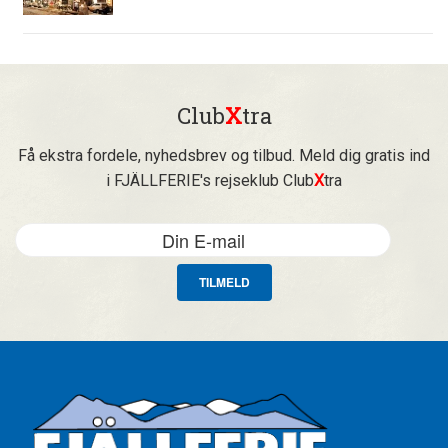
Club
X
tra
Få ekstra fordele, nyhedsbrev og tilbud. Meld dig gratis ind
i FJÄLLFERIE's rejseklub Club
X
tra
TILMELD