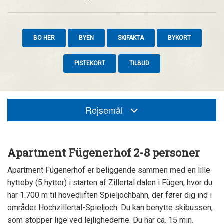
BO HER
BYEN
SKIFAKTA
BYKORT
PISTEKORT
TILBUD
Rejsemål
Apartment Fügenerhof 2-8 personer
Apartment Fügenerhof er beliggende sammen med en lille
hytteby (5 hytter) i starten af Zillertal dalen i Fügen, hvor du
har 1.700 m til hovedliften Spieljochbahn, der fører dig ind i
området Hochzillertal-Spieljoch. Du kan benytte skibussen,
som stopper lige ved lejlighederne. Du har ca. 15 min.