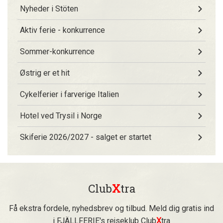
Nyheder i Stöten
Aktiv ferie - konkurrence
Sommer-konkurrence
Østrig er et hit
Cykelferier i farverige Italien
Hotel ved Trysil i Norge
Skiferie 2026/2027 - salget er startet
Club
X
tra
Få ekstra fordele, nyhedsbrev og tilbud. Meld dig gratis ind
i FJÄLLFERIE's rejseklub Club
X
tra