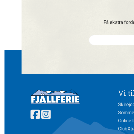
Få ekstra ford
Vi t
Skirejs
Sommer
Online 
ClubXtr