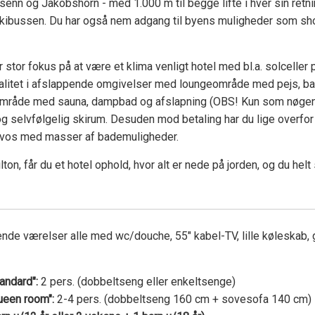
enn og Jakobshorn - med 1.000 m til begge lifte i hver sin retni
 skibussen. Du har også nem adgang til byens muligheder som sh
stor fokus på at være et klima venligt hotel med bl.a. solceller 
valitet i afslappende omgivelser med loungeområde med pejs, bar
sområde med sauna, dampbad og afslapning (OBS! Kun som nøge
g selvfølgelig skirum. Desuden mod betaling har du lige overfor
avos med masser af bademuligheder.
on, får du et hotel ophold, hvor alt er nede på jorden, og du helt 
gende værelser alle med wc/douche, 55" kabel-TV, lille køleskab, 
tandard":
2 pers. (dobbeltseng eller enkeltsenge)
een room":
2-4 pers. (dobbeltseng 160 cm + sovesofa 140 cm)