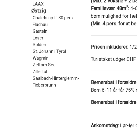
(Max. 2 voksne + 2 ba
LAAX
2
Familievær. 48m
:
4-6
Østrig
børn mulighed for fæ
Chalets op til 30 pers.
(Min. 4 pers. for at b
Flachau
Gastein
Loser
Sölden
Prisen inkluderer:
1/2
St. Johann i Tyrol
Wagrain
Turistskat udgør CHF 5
Zell am See
Zillertal
Saalbach-Hinterglemm-
Børnerabat i forældr
Fieberbrunn
Børn 6-11 år får 75% r
Børnerabat i forældre
Ankomstdag:
Lør-lør 