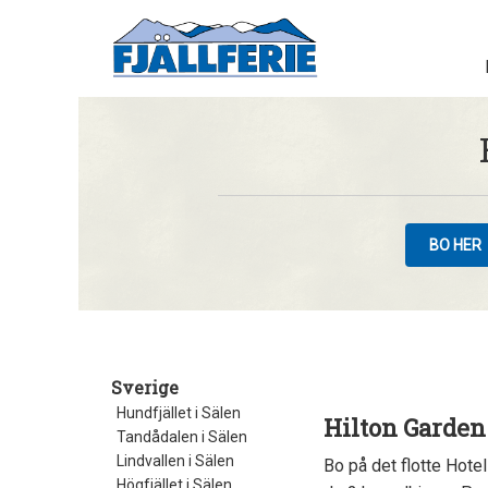
BO HER
Sverige
Hundfjället i Sälen
Hilton Garden
Tandådalen i Sälen
Lindvallen i Sälen
Bo på det flotte Hote
Högfjället i Sälen