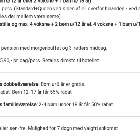
rn u/12 år eller 2 voksne + 1 barn u/18 år)
 pers. (Standard+Queen ved siden af el. overfor hinanden - ved
lles dør mellem værelserne)
estille og max. 4 voksne + 2 børn u/12 år el. 4 voksne + 1 barn u/
 pension med morgenbuffet og 3-retters middag.
,90,- pr. dag/pers. Betales direkte til hotellet.
es dobbeltværelse:
Børn u/6 år er gratis.
abat. Børn 12-17 år får 55% rabat.
s familieværelse:
2-4 børn under 18 år får 50% rabat.
eller søn-fre. Mulighed for 7 døgn med valgfri ankomst.