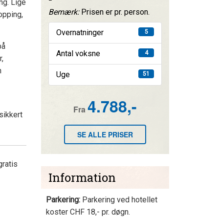
ng. Lige
Bemærk:
Prisen er pr. person.
opping,
Overnatninger
5
på
Antal voksne
4
,
n
Uge
51
4.788,-
Fra
sikkert
SE ALLE PRISER
gratis
Information
Parkering:
Parkering ved hotellet
koster CHF 18,- pr. døgn.