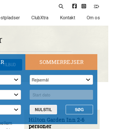
stpladser
ClubXtra
Kontakt
Om os
r
ER
SOMMERREJSER
TILBUD
NULSTIL
SØG
Hilton Garden Inn 2-6
 mellem
personer