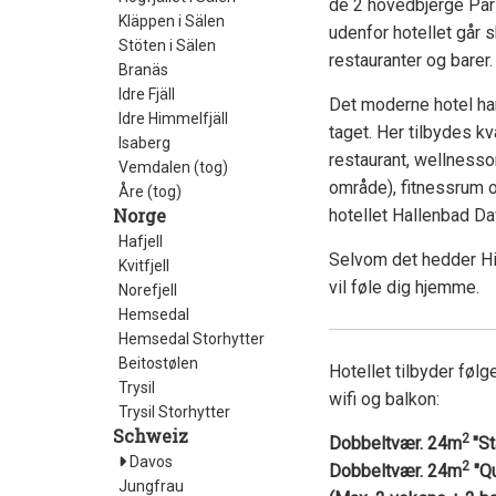
de 2 hovedbjerge Pars
Kläppen i Sälen
udenfor hotellet går
Stöten i Sälen
restauranter og barer.
Branäs
Idre Fjäll
Det moderne hotel har 
Idre Himmelfjäll
taget. Her tilbydes k
Isaberg
restaurant, wellnes
Vemdalen (tog)
område), fitnessrum o
Åre (tog)
Norge
hotellet Hallenbad D
Hafjell
Selvom det hedder Hilt
Kvitfjell
vil føle dig hjemme.
Norefjell
Hemsedal
Hemsedal Storhytter
Beitostølen
Hotellet tilbyder føl
Trysil
wifi og balkon:
Trysil Storhytter
Schweiz
2
Dobbeltvær. 24m
"S
Davos
2
Dobbeltvær. 24m
"Qu
Jungfrau