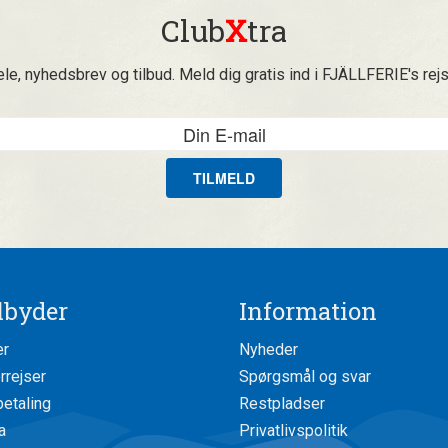
Club
X
tra
ele, nyhedsbrev og tilbud. Meld dig gratis ind i FJÄLLFERIE's rej
TILMELD
ilbyder
Information
er
Nyheder
rejser
Spørgsmål og svar
betaling
Restpladser
a
Privatlivspolitik