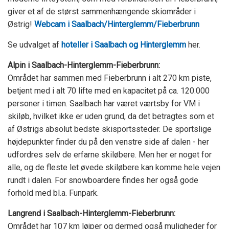
giver et af de størst sammenhængende skiområder i
Østrig!
Webcam i Saalbach/Hinterglemm/Fieberbrunn
Se udvalget af
hoteller i Saalbach og Hinterglemm
her.
Alpin i Saalbach-Hinterglemm-Fieberbrunn:
Området har sammen med Fieberbrunn i alt 270 km piste,
betjent med i alt 70 lifte med en kapacitet på ca. 120.000
personer i timen. Saalbach har været værtsby for VM i
skiløb, hvilket ikke er uden grund, da det betragtes som et
af Østrigs absolut bedste skisportssteder. De sportslige
højdepunkter finder du på den venstre side af dalen - her
udfordres selv de erfarne skiløbere. Men her er noget for
alle, og de fleste let øvede skiløbere kan komme hele vejen
rundt i dalen. For snowboardere findes her også gode
forhold med bl.a. Funpark.
Langrend i
Saalbach-Hinterglemm-Fieberbrunn:
Området har 107 km løjper og dermed også muligheder for