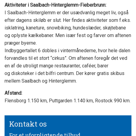
Aktiviteter i Saalbach-Hinterglemm-Fieberbrunn:
I Saalbach-Hinterglemm er der usædvanlig meget liv, også
efter dagens skiløb er slut. Her findes aktiviteter som f.eks.
isklatring, kaneture, snowbiking, hundeslæder, skøjtebane
og oplyste kælkebaner. Men især fest og farver om aftenen
præger byerne.
Indbyggertallet 6 dobles i vintermånederne, hvor hele dalen
forvandles til et stort “cirkus”. Om aftenen foregår det ved
en af de utroligt mange restauranter, caféer, barer
og diskoteker i det bilfri centrum. Der kører gratis skibus
mellem Saalbach og Hinterglemm.
Afstand:
Flensborg 1.150 km, Puttgarden 1.140 km, Rostock 990 km.
Kontakt os
For et uforpligtende tilbud