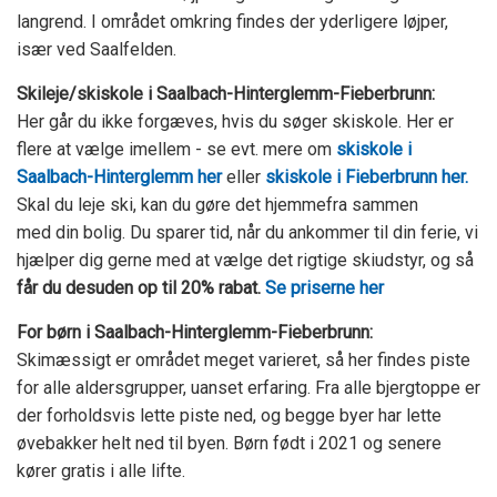
langrend. I området omkring findes der yderligere løjper,
især ved Saalfelden.
Skileje/skiskole i
Saalbach-Hinterglemm-Fieberbrunn:
Her går du ikke forgæves, hvis du søger skiskole. Her er
flere at vælge imellem - se evt. mere om
skiskole i
Saalbach-Hinterglemm her
eller
skiskole i Fieberbrunn her.
Skal du leje ski, kan du gøre det hjemmefra sammen
med din bolig. Du sparer tid, når du ankommer til din ferie, vi
hjælper dig gerne med at vælge det rigtige skiudstyr, og så
får du desuden op til 20% rabat.
Se priserne her
For børn i
Saalbach-Hinterglemm-Fieberbrunn:
Skimæssigt er området meget varieret, så her findes piste
for alle aldersgrupper, uanset erfaring. Fra alle bjergtoppe er
der forholdsvis lette piste ned, og begge byer har lette
øvebakker helt ned til byen. Børn født i 2021 og senere
kører gratis i alle lifte.