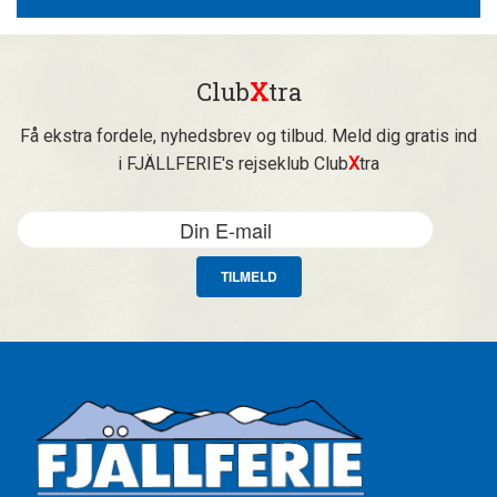
Club
X
tra
Få ekstra fordele, nyhedsbrev og tilbud. Meld dig gratis ind
i FJÄLLFERIE's rejseklub Club
X
tra
TILMELD