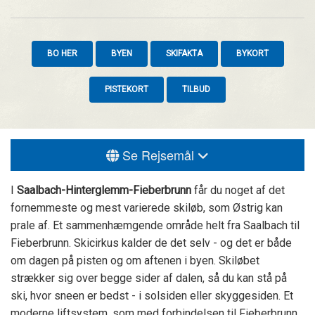
BO HER
BYEN
SKIFAKTA
BYKORT
PISTEKORT
TILBUD
Se Rejsemål
I
Saalbach-Hinterglemm-Fieberbrunn
får du noget af det
fornemmeste og mest varierede skiløb, som Østrig kan
prale af. Et sammenhæmgende område helt fra Saalbach til
Fieberbrunn. Skicirkus kalder de det selv - og det er både
om dagen på pisten og om aftenen i byen. Skiløbet
strækker sig over begge sider af dalen, så du kan stå på
ski, hvor sneen er bedst - i solsiden eller skyggesiden. Et
moderne liftsystem, som med forbindelsen til Fieberbrunn,