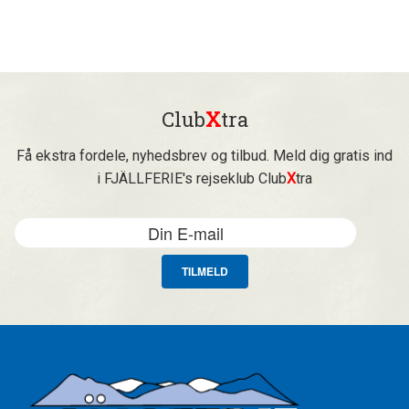
Club
X
tra
Få ekstra fordele, nyhedsbrev og tilbud. Meld dig gratis ind
i FJÄLLFERIE's rejseklub Club
X
tra
TILMELD