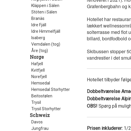
Grafenbergbahn og k
Kläppen i Sälen
Stöten i Sälen
Hotellet har restauran
Branäs
lækkert
wellnessområ
Idre Fjäll
solterrasse med flot 
Idre Himmelfjäll
billard, bordfodbold o
Isaberg
Vemdalen (tog)
Skibussen stopper 50 
Åre (tog)
Norge
vandrestier i det sm
Hafjell
Kvitfjell
Norefjell
Hotellet tilbyder føl
Hemsedal
Hemsedal Storhytter
Dobbeltværelse Am
Beitostølen
Dobbeltværelse Alpi
Trysil
OBS!
Spørg på mulighe
Trysil Storhytter
Schweiz
Davos
Prisen inkluderer:
1/2 
Jungfrau