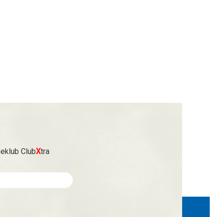
seklub Club
X
tra