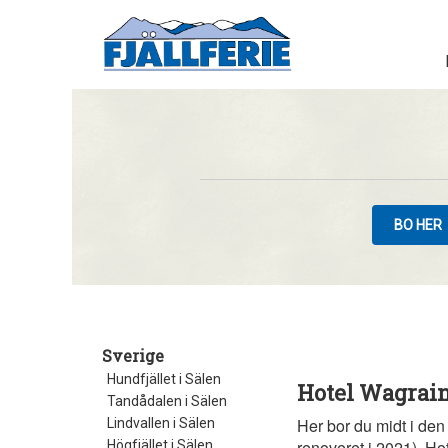
BO HER
Sverige
Hundfjället i Sälen
Hotel Wagrain
Tandådalen i Sälen
Her bor du midt i den
Lindvallen i Sälen
renoveret i 2021). Ho
Högfjället i Sälen