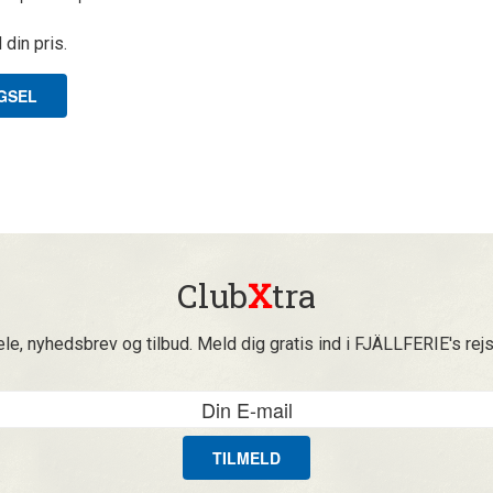
din pris.
GSEL
Club
X
tra
ele, nyhedsbrev og tilbud. Meld dig gratis ind i FJÄLLFERIE's rej
TILMELD