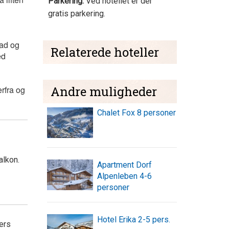
Parkering:
Ved hotellet er der
gratis parkering.
ad og
Relaterede hoteller
ed
Andre muligheder
rfra og
Chalet Fox 8 personer
alkon.
Apartment Dorf
Alpenleben 4-6
personer
Hotel Erika 2-5 pers.
ers