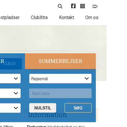
stpladser
ClubXtra
Kontakt
Om os
ER
SOMMERREJSER
TILBUD
NULSTIL
SØG
Information
t
 liften