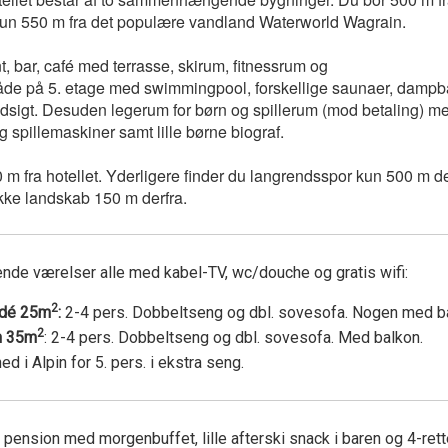
un 550 m fra det populære vandland Waterworld Wagrain.
t, bar, café med terrasse, skirum, fitnessrum og
de på 5. etage med swimmingpool, forskellige saunaer, dampb
udsigt. Desuden legerum for børn og spillerum (mod betaling) m
g spillemaskiner samt lille børne biograf.
m fra hotellet. Yderligere finder du langrendsspor kun 500 m de
ukke landskab 150 m derfra.
gende værelser alle med kabel-TV, wc/douche og gratis wifi:
2
adé 25m
:
2-4 pers. Dobbeltseng og dbl. sovesofa. Nogen med b
2
n 35m
: 2-4 pers. Dobbeltseng og dbl. sovesofa. Med balkon.
d i Alpin for 5. pers. i ekstra seng.
pension med morgenbuffet, lille afterski snack i baren og 4-rett