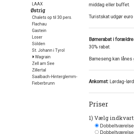
LAAX
middag eller buffet.
Østrig
Turistskat udgør euro 
Chalets op til 30 pers.
Flachau
Gastein
Loser
Børnerabat i forældr
Sölden
30% rabat.
St. Johann i Tyrol
Wagrain
Barneseng kan lånes g
Zell am See
Zillertal
Saalbach-Hinterglemm-
Ankomst:
Lørdag-lørd
Fieberbrunn
Priser
1) Vælg indkvar
Dobbeltværelse
Dobbeltværelse 