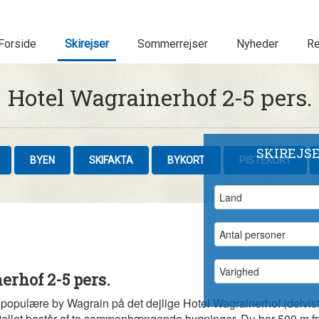
Forside
Skirejser
Sommerrejser
Nyheder
Re
Hotel Wagrainerhof 2-5 pers.
SKIREJS
BYEN
SKIFAKTA
BYKORT
PISTEKORT
erhof 2-5 pers.
 populære by Wagrain på det dejlige Hotel Wagrainerhof (delvis
tellet består af to sammenhængende bygninger. Du bor 500 m fra