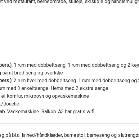
t ved restaurant, børneområde, skileje, skiskole og handlemulig
2
pers.):
1 rum med dobbeltseng. 1 rum med dobbeltseng og 2 køje
 samt bred seng og overkøje
ers.):
2 rum hver med dobbeltseng. 1 rum med dobbeltseng og 2
 rum med 3 enkeltsenge. Hems med 2 ekstra senge
, el-komfur, mikroovn og opvaskemaskine
c/douche
b. Vaskemaskine. Balkon. A3 har gratis wifi
llæg på bl.a. linned/håndklæder, barnestol, barneseng og slutrengør