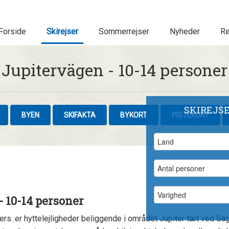
Forside
Skirejser
Sommerrejser
Nyheder
Re
Jupitervägen - 10-14 personer
SKIREJS
BYEN
SKIFAKTA
BYKORT
PISTEKORT
- 10-14 personer
rs. er hyttelejligheder beliggende i området Jupiter tæt ved Sag