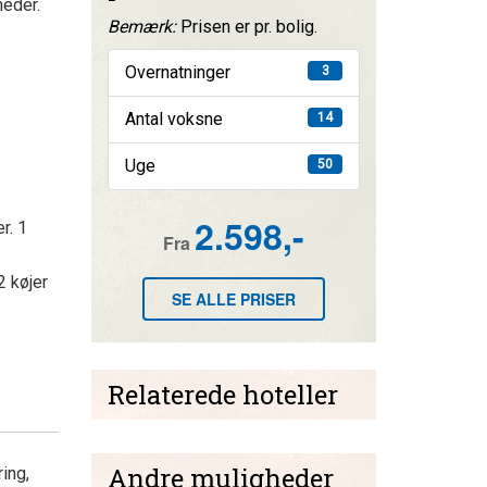
heder.
Bemærk:
Prisen er pr. bolig.
Overnatninger
3
Antal voksne
14
Uge
50
2.598,-
r. 1
Fra
 køjer
SE ALLE PRISER
Relaterede hoteller
Andre muligheder
ing,