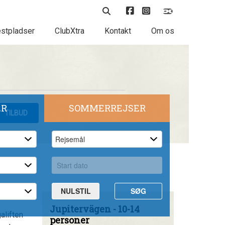
stpladser
ClubXtra
Kontakt
Om os
ER
SOMMERREJSER
TILBUD
NULSTIL
SØG
Jupitervägen - 10-14
aliften
personer