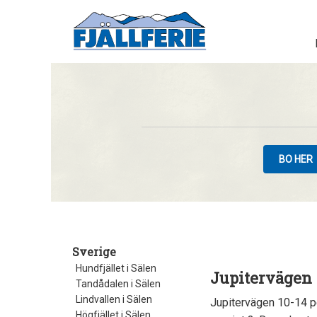
BO HER
Sverige
Hundfjället i Sälen
Jupitervägen 
Tandådalen i Sälen
Lindvallen i Sälen
Jupitervägen 10-14 pe
Högfjället i Sälen