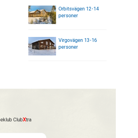
Orbitsvägen 12-14
personer
Virgovägen 13-16
personer
seklub Club
X
tra