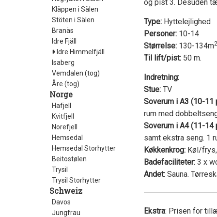
og pist 3. Desuden tæ
Kläppen i Sälen
Stöten i Sälen
Type:
Hyttelejlighed
Branäs
Personer:
10-14
Idre Fjäll
Størrelse:
130-134m
Idre Himmelfjäll
Til lift/pist:
50 m.
Isaberg
Vemdalen (tog)
Indretning:
Åre (tog)
Stue:
TV
Norge
Soverum i A3 (10-11 
Hafjell
rum med dobbeltseng
Kvitfjell
Soverum i A4 (11-14 p
Norefjell
samt ekstra seng. 1
Hemsedal
Hemsedal Storhytter
Køkkenkrog:
Køl/frys
Beitostølen
Badefaciliteter:
3 x w
Trysil
Andet:
Sauna. Tørreska
Trysil Storhytter
Schweiz
Davos
Ekstra
: Prisen for ti
Jungfrau