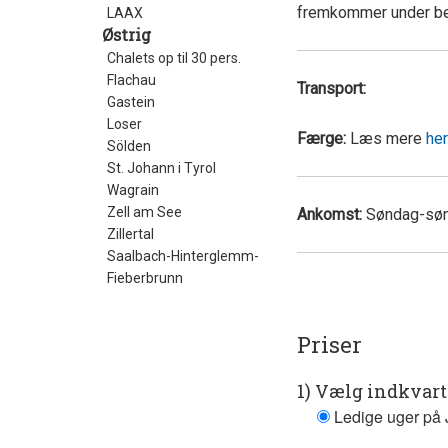
fremkommer under best
LAAX
Østrig
Chalets op til 30 pers.
Flachau
Transport:
Gastein
Loser
Færge:
Læs mere
her
Sölden
St. Johann i Tyrol
Wagrain
Zell am See
Ankomst:
Søndag-søn
Zillertal
Saalbach-Hinterglemm-
Fieberbrunn
Priser
1) Vælg indkvar
Ledige uger på 