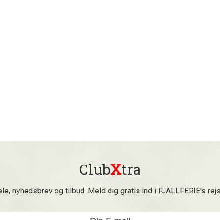
Club
X
tra
ele, nyhedsbrev og tilbud. Meld dig gratis ind i FJÄLLFERIE's rej