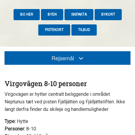
BO HER
BYEN
SKIFAKTA
BYKORT
PISTEKORT
TILBUD
Rejsemål
Virgovägen 8-10 personer
Virgovägen er hytter centralt beliggende i området
Neptunus tæt ved pisten Fjälljätten og Fjälljätteliften. Ikke
langt derfra finder du skileje og handlemuligheder.
Type:
Hytte
Personer:
8-10
2