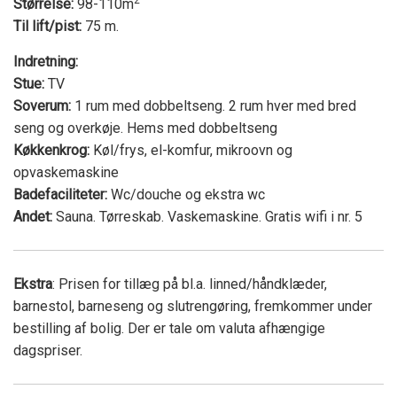
Størrelse:
98-110m
Til lift/pist:
75 m.
Indretning:
Stue:
TV
Soverum:
1 rum med dobbeltseng. 2 rum hver med bred
seng og overkøje. Hems med dobbeltseng
Køkkenkrog:
Køl/frys, el-komfur, mikroovn og
opvaskemaskine
Badefaciliteter:
Wc/douche og ekstra wc
Andet:
Sauna. Tørreskab. Vaskemaskine. Gratis wifi i nr. 5
Ekstra
: Prisen for tillæg på bl.a. linned/håndklæder,
barnestol, barneseng og slutrengøring, fremkommer under
bestilling af bolig. Der er tale om valuta afhængige
dagspriser.