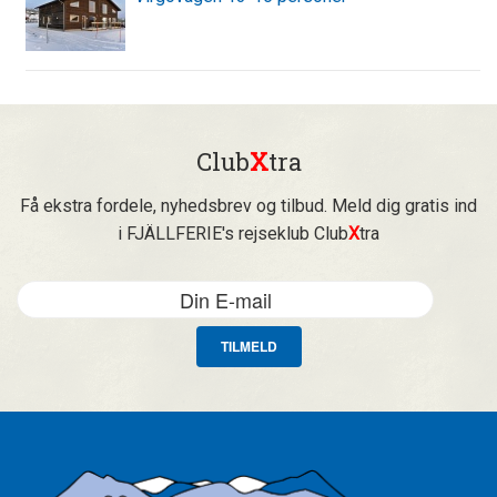
Club
X
tra
Få ekstra fordele, nyhedsbrev og tilbud. Meld dig gratis ind
i FJÄLLFERIE's rejseklub Club
X
tra
TILMELD