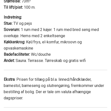
Størrelse:
73m
Til lift/pist:
100 m.
Indretning:
Stue:
TV og pejs
Soverum:
1 rum med 2 køjer. 1 rum med bred seng med
overkøje. Hems med 2 enkeltsenge
Køkkenkrog:
Køl/frys, el-komfur, mikroovn og
opvaskemaskine
Badefaciliteter:
Wc/douche
Andet:
Sauna. Terrasse. Tørreskab og gratis wifi
Ekstra
: Prisen for tillæg på bl.a. linned/håndklæder,
barnestol, barneseng og slutrengøring, fremkommer under
bestilling af bolig. Der er tale om valuta afhængige
dagspriser.