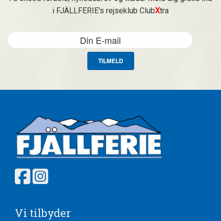
i FJÄLLFERIE's rejseklub Club
X
tra
TILMELD
Vi tilbyder