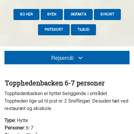
BO HER
BYEN
SKIFAKTA
BYKORT
PISTEKORT
TILBUD
Rejsemål
Topphedenbacken 6-7 personer
Topphedenbacken er hytter beliggende i området
Toppheden lige ud til pist nr. 2 Snöflingan. Desuden tæt ved
restaurant og skiskole.
Type:
Hytte
Personer:
6-7
2