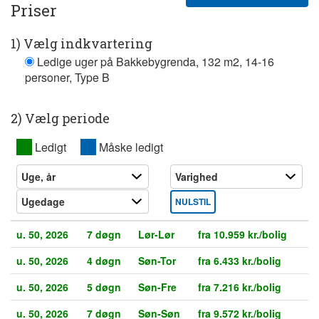
Priser
1) Vælg indkvartering
Ledige uger på Bakkebygrenda, 132 m2, 14-16
personer, Type B
2) Vælg periode
XX
Ledigt
XX
Måske ledigt
NULSTIL
u. 50, 2026
7 døgn
Lør-Lør
fra 10.959 kr./bolig
u. 50, 2026
4 døgn
Søn-Tor
fra 6.433 kr./bolig
u. 50, 2026
5 døgn
Søn-Fre
fra 7.216 kr./bolig
u. 50, 2026
7 døgn
Søn-Søn
fra 9.572 kr./bolig