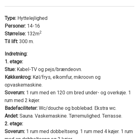
Type:
Hyttelejlighed
Personer:
14-16
2
Størrelse:
132m
Til lift:
300 m.
Indretning:
1. etage:
Stue:
Kabel-TV og pejs/brændeovn.
Køkkenkrog:
Køl/frys, elkomfur, mikroovn og
opvaskemaskine.
Soverum:
1 rum med en 120 cm bred under- og overkøje. 1
rum med 2 køjer.
Badefaciliteter:
Wc/douche og boblebad. Ekstra wc.
Andet:
Sauna. Vaskemaskine. Tørremulighed. Terrasse.
2. etage:
Soverum:
1 rum med dobbeltseng. 1 rum med 4 køjer. 1 rum