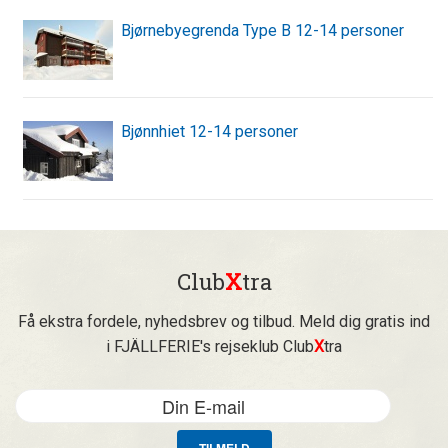
Bjørnebyegrenda Type B 12-14 personer
Bjønnhiet 12-14 personer
Club
X
tra
Få ekstra fordele, nyhedsbrev og tilbud. Meld dig gratis ind
i FJÄLLFERIE's rejseklub Club
X
tra
TILMELD