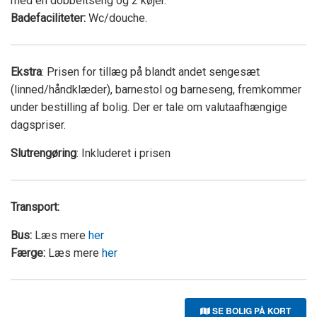
med en dobbeltseng og 2 køjer.
Badefaciliteter:
Wc/douche.
Ekstra
: Prisen for tillæg på blandt andet sengesæt
(linned/håndklæder), barnestol og barneseng, fremkommer
under bestilling af bolig. Der er tale om valutaafhængige
dagspriser.
Slutrengøring
: Inkluderet i prisen
Transport:
Bus:
Læs mere
her
Færge:
Læs mere
her
SE BOLIG PÅ KORT