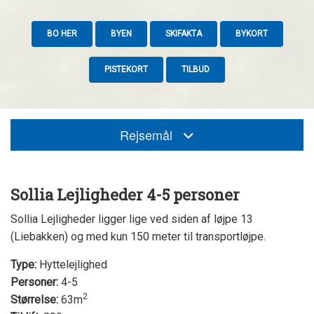
BO HER
BYEN
SKIFAKTA
BYKORT
PISTEKORT
TILBUD
Rejsemål
Sollia Lejligheder 4-5 personer
Sollia Lejligheder ligger lige ved siden af løjpe 13
(Liebakken) og med kun 150 meter til transportløjpe.
Type:
Hyttelejlighed
Personer:
4-5
2
Størrelse:
63m