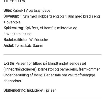
Til lift:
800 m.
Stue:
Kabel-TV og brændeovn
Soverum:
1 rum med dobbeltseng og 1 rum med bred seng
+ overkøje
Køkkenkrog:
Køl/frys, el-komfur, mikroovn og
opvaskemaskine
Badefaciliteter:
Wc/douche
Andet:
Tørreskab. Sauna
Ekstra
: Prisen for tillæg på blandt andet sengesæt
(linned/håndklæder), barnestol og barneseng, fremkommer
under bestilling af bolig. Der er tale om valutaafhængige
dagspriser.
Slutrengøring
: Inkluderet i prisen