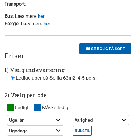
Transport:
Bus:
Læs mere
her
Færge:
Læs mere
her
SE BOLIG PÅ KORT
Priser
1) Vælg indkvartering
Ledige uger på Sollia 63m2, 4-5 pers.
2) Vælg periode
XX
Ledigt
XX
Måske ledigt
NULSTIL