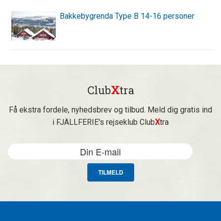
Bakkebygrenda Type B 14-16 personer
Club
X
tra
Få ekstra fordele, nyhedsbrev og tilbud. Meld dig gratis ind
i FJÄLLFERIE's rejseklub Club
X
tra
TILMELD