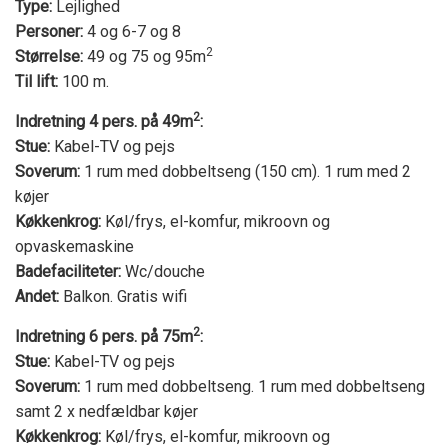
Type:
Lejlighed
Personer:
4 og 6-7 og 8
2
Størrelse:
49 og 75 og 95m
Til lift:
100 m.
2
Indretning 4 pers. på 49m
:
Stue:
Kabel-TV og pejs
Soverum:
1 rum med dobbeltseng (150 cm). 1 rum med 2
køjer
Køkkenkrog:
Køl/frys, el-komfur, mikroovn og
opvaskemaskine
Badefaciliteter:
Wc/douche
Andet:
Balkon. Gratis wifi
2
Indretning 6 pers. på 75m
:
Stue:
Kabel-TV og pejs
Soverum:
1 rum med dobbeltseng. 1 rum med dobbeltseng
samt 2 x nedfældbar køjer
Køkkenkrog:
Køl/frys, el-komfur, mikroovn og