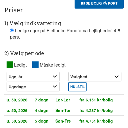
SE BOLIG PÅ KORT
Priser
1) Vælg indkvartering
Ledige uger på Fjellheim Panorama Lejligheder, 4-8
pers.
2) Vælg periode
XX
Ledigt
XX
Måske ledigt
NULSTIL
u. 50, 2026
7 døgn
Lør-Lør
fra 6.151 kr./bolig
u. 50, 2026
4 døgn
Søn-Tor
fra 4.287 kr./bolig
u. 50, 2026
5 døgn
Søn-Fre
fra 4.751 kr./bolig