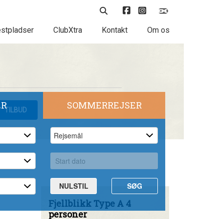
stpladser
ClubXtra
Kontakt
Om os
ER
SOMMERREJSER
TILBUD
NULSTIL
SØG
Fjellblikk Type A 4
personer