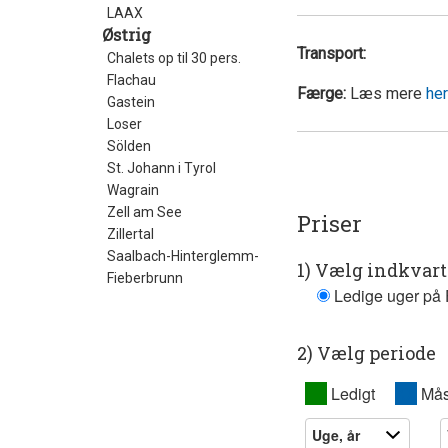
LAAX
Østrig
Transport:
Chalets op til 30 pers.
Flachau
Færge:
Læs mere
her
Gastein
Loser
Sölden
St. Johann i Tyrol
Wagrain
Zell am See
Priser
Zillertal
Saalbach-Hinterglemm-
1) Vælg indkvar
Fieberbrunn
Ledige uger på F
2) Vælg periode
XX
Ledigt
XX
Mås