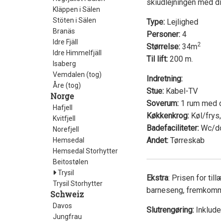
skiudlejningen med di
Kläppen i Sälen
Stöten i Sälen
Type:
Lejlighed
Branäs
Personer:
4
Idre Fjäll
2
Størrelse:
34m
Idre Himmelfjäll
Til lift:
200 m.
Isaberg
Vemdalen (tog)
Indretning:
Åre (tog)
Stue:
Kabel-TV
Norge
Soverum:
1 rum med do
Hafjell
Køkkenkrog:
Køl/frys
Kvitfjell
Badefaciliteter:
Wc/d
Norefjell
Andet:
Tørreskab
Hemsedal
Hemsedal Storhytter
Beitostølen
Trysil
Ekstra
: Prisen for ti
Trysil Storhytter
barneseng, fremkommer
Schweiz
Davos
Slutrengøring:
Inkluder
Jungfrau