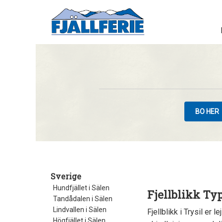
BO HER
Sverige
Hundfjället i Sälen
Fjellblikk Ty
Tandådalen i Sälen
Lindvallen i Sälen
Fjellblikk i Trysil er 
Högfjället i Sälen