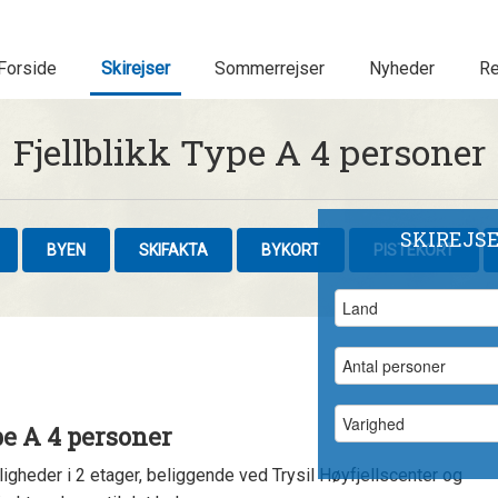
Forside
Skirejser
Sommerrejser
Nyheder
Re
Fjellblikk Type A 4 personer
SKIREJS
BYEN
SKIFAKTA
BYKORT
PISTEKORT
pe A 4 personer
lejligheder i 2 etager, beliggende ved Trysil Høyfjellscenter og