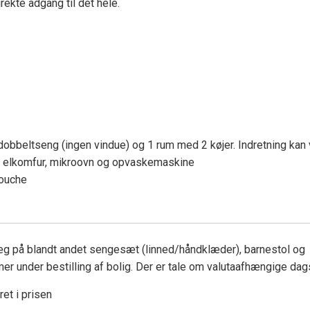
rekte adgang til det hele.
bbeltseng (ingen vindue) og 1 rum med 2 køjer. Indretning kan 
, elkomfur, mikroovn og opvaskemaskine
ouche
llæg på blandt andet sengesæt (linned/håndklæder), barnestol og
 under bestilling af bolig. Der er tale om valutaafhængige dags
et i prisen