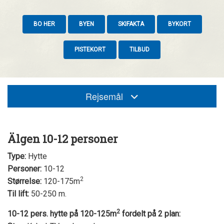
BO HER
BYEN
SKIFAKTA
BYKORT
PISTEKORT
TILBUD
Rejsemål
Älgen 10-12 personer
Type:
Hytte
Personer:
10-12
2
Størrelse:
120-175m
Til lift:
50-250 m.
2
10-12 pers. hytte på 120-125m
fordelt på 2 plan: