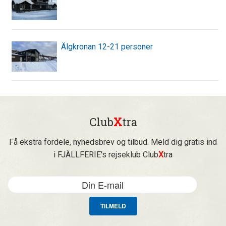
Älgkronan 12-21 personer
Club
X
tra
Få ekstra fordele, nyhedsbrev og tilbud. Meld dig gratis ind
i FJÄLLFERIE's rejseklub Club
X
tra
TILMELD