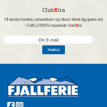
Club
X
tra
Få ekstra fordele, nyhedsbrev og tilbud. Meld dig gratis ind
i FJÄLLFERIE's rejseklub Club
X
tra
TILMELD