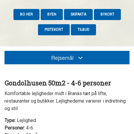
BO HER
BYEN
SKIFAKTA
BYKORT
PISTEKORT
TILBUD
Rejsemål
Gondolhusen 50m2 - 4-6 personer
Komfortable lejligheder midt i Branäs tæt på lifte,
restauranter og butikker. Lejlighederne varierer i indretning
og stil.
Type:
Lejlighed
Personer:
4-6
2