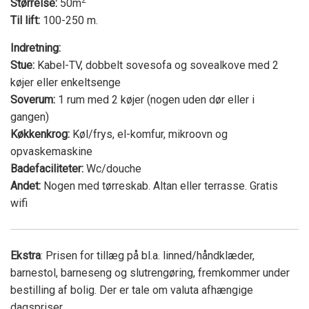
Størrelse:
50m
Til lift:
100-250 m.
Indretning:
Stue:
Kabel-TV, dobbelt sovesofa og sovealkove med 2
køjer eller enkeltsenge
Soverum:
1 rum med 2 køjer (nogen uden dør eller i
gangen)
Køkkenkrog:
Køl/frys, el-komfur, mikroovn og
opvaskemaskine
Badefaciliteter:
Wc/douche
Andet:
Nogen med tørreskab. Altan eller terrasse. Gratis
wifi
Ekstra
: Prisen for tillæg på bl.a. linned/håndklæder,
barnestol, barneseng og slutrengøring, fremkommer under
bestilling af bolig. Der er tale om valuta afhængige
dagspriser.