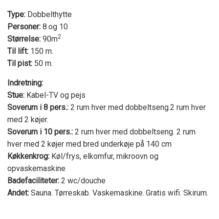
Type:
Dobbelthytte
Personer:
8
og 10
2
Størrelse:
90m
Til lift:
150 m.
Til pist:
50 m.
Indretning:
Stue:
Kabel-TV og pejs
Soverum i 8 pers.:
2 rum hver med dobbeltseng.2 rum hver
med 2 køjer.
Soverum i 10 pers.:
2 rum hver med dobbeltseng. 2 rum
hver med 2 køjer med bred underkøje på 140 cm
Køkkenkrog:
Køl/frys, elkomfur, mikroovn og
opvaskemaskine
Badefaciliteter:
2 wc/douche
Andet:
Sauna. Tørreskab. Vaskemaskine.
Gratis wifi. Skirum.