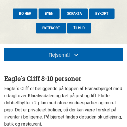
BO HER
BYEN
SKIFAKTA
BYKORT
PISTEKORT
TILBUD
Rejsemål
Eagle´s Cliff 8-10 personer
Eagle´s Cliff er beliggende på toppen af Branäsbjerget med
udsigt over Klarälvsdalen og tæt på pist og lift. Flotte
dobbelthytter i 2 plan med store vinduespartier og muret
pejs. Det er privatejet boliger, så der kan være forskel på
inventar i boligerne. På bjerget findes desuden skiudlejning,
butik og restaurant.