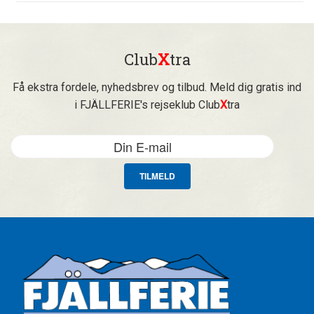
Club
X
tra
Få ekstra fordele, nyhedsbrev og tilbud. Meld dig gratis ind
i FJÄLLFERIE's rejseklub Club
X
tra
TILMELD