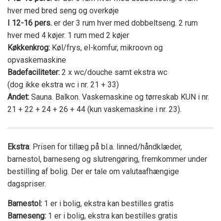
hver med bred seng og overkøje
I 12-16 pers.
er der 3 rum hver med dobbeltseng. 2 rum
hver med 4 køjer. 1 rum med 2 køjer
Køkkenkrog:
Køl/frys, el-komfur, mikroovn og
opvaskemaskine
Badefaciliteter:
2 x wc/douche samt ekstra wc
(dog ikke ekstra wc i nr. 21 + 33)
Andet:
Sauna. Balkon. Vaskemaskine og tørreskab KUN i nr.
21 + 22 + 24 + 26 + 44 (kun vaskemaskine i nr. 23).
Ekstra
: Prisen for tillæg på bl.a. linned/håndklæder,
barnestol, barneseng og slutrengøring, fremkommer under
bestilling af bolig. Der er tale om valutaafhængige
dagspriser.
Barnestol:
1 er i bolig, ekstra kan bestilles gratis
Barneseng:
1 er i bolig, ekstra kan bestilles gratis