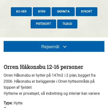
BO HER
BYEN
SKIFAKTA
BYKORT
PISTEKORT
TILBUD
Rejsemål
Orren Håkonsbu 12-16 personer
Orren Håkonsbu er hytter på 147m2 i 2 plan, bygget fra
2006. Håkonsbu er beliggende i Orren hytteområde på
toppen af fjeldet.
Hytterne er privatejet, så indretning og interiør kan variere.
Type:
Hytte