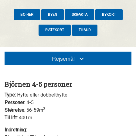
BO HER
BYEN
SKIFAKTA
BYKORT
PISTEKORT
TILBUD
Rejsemål
Björnen 4-5 personer
Type:
Hytte eller dobbelthytte
Personer:
4-5
2
Størrelse:
56-59m
Til lift:
400 m.
Indretning: