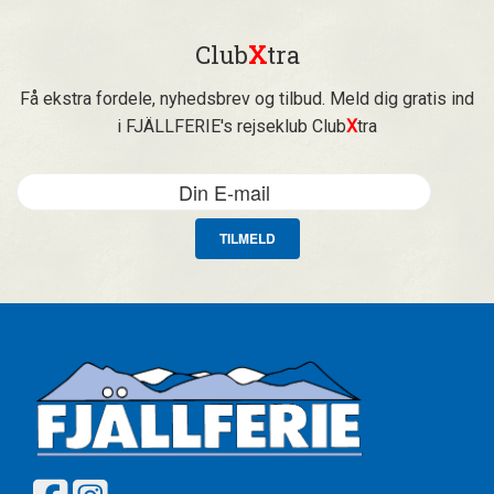
Club
X
tra
Få ekstra fordele, nyhedsbrev og tilbud. Meld dig gratis ind
i FJÄLLFERIE's rejseklub Club
X
tra
TILMELD