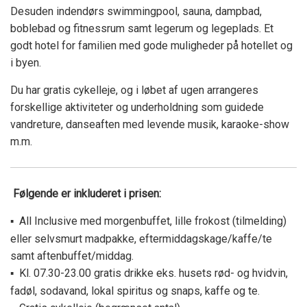
Desuden indendørs swimmingpool, sauna, dampbad,
boblebad og fitnessrum samt legerum og legeplads. Et
godt hotel for familien med gode muligheder på hotellet og
i byen.
Du har gratis cykelleje, og i løbet af ugen arrangeres
forskellige aktiviteter og underholdning som guidede
vandreture, danseaften med levende musik, karaoke-show
m.m.
Følgende er inkluderet i prisen:
All Inclusive med morgenbuffet, lille frokost (tilmelding)
▪
eller selvsmurt madpakke, eftermiddagskage/kaffe/te
samt aftenbuffet/middag.
Kl. 07.30-23.00 gratis drikke eks. husets rød- og hvidvin,
▪
fadøl, sodavand, lokal spiritus og snaps, kaffe og te.