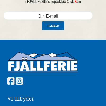
i FJÄLLFERIE's rejseklub Club
X
tra
TILMELD
Vi tilbyder