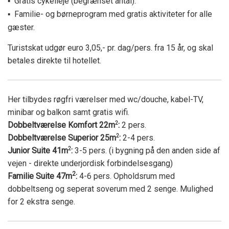
Gratis cykelleje (begrænset antal).
▪
Familie- og børneprogram med gratis aktiviteter for alle
▪
gæster.
Turistskat udgør euro 3,05,- pr. dag/pers. fra 15 år, og skal
betales direkte til hotellet.
Her tilbydes røgfri værelser med wc/douche, kabel-TV,
minibar og balkon samt gratis wifi.
Dobbeltværelse Komfort 22m
2
:
2 pers.
Dobbeltværelse Superior 25m
2
:
2-4 pers.
Junior Suite 41m
2
:
3-5 pers. (i bygning på den anden side af
vejen - direkte underjordisk forbindelsesgang)
2
Familie Suite 47m
:
4-6 pers. Opholdsrum med
dobbeltseng og seperat soverum med 2 senge. Mulighed
for 2 ekstra senge.