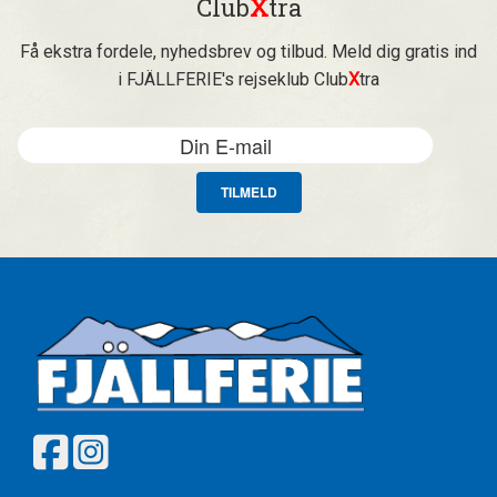
Club
X
tra
Få ekstra fordele, nyhedsbrev og tilbud. Meld dig gratis ind
i FJÄLLFERIE's rejseklub Club
X
tra
TILMELD