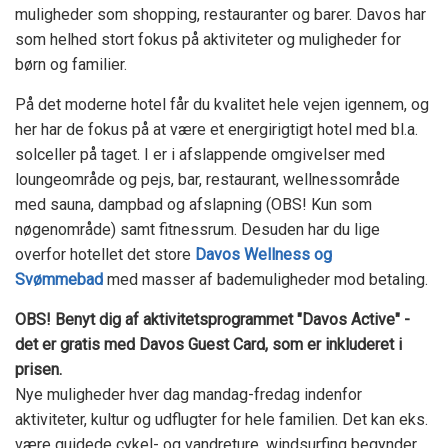
muligheder som shopping, restauranter og barer. Davos har
som helhed stort fokus på aktiviteter og muligheder for
børn og familier.
På det moderne hotel får du kvalitet hele vejen igennem, og
her har de fokus på at være et energirigtigt hotel med bl.a.
solceller på taget. I er i afslappende omgivelser med
loungeområde og pejs, bar, restaurant, wellnessområde
med sauna, dampbad og afslapning (OBS! Kun som
nøgenområde) samt fitnessrum. Desuden har du lige
overfor hotellet det store
Davos Wellness og
Svømmebad
med masser af bademuligheder mod betaling.
OBS! Benyt dig af aktivitetsprogrammet "Davos Active" -
det er gratis med Davos Guest Card, som er inkluderet i
prisen.
Nye muligheder hver dag mandag-fredag indenfor
aktiviteter, kultur og udflugter for hele familien. Det kan eks.
være guidede cykel- og vandreture, windsurfing begynder