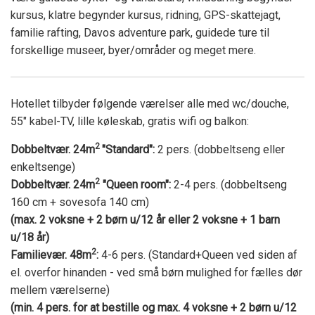
kursus, klatre begynder kursus, ridning, GPS-skattejagt,
familie rafting, Davos adventure park, guidede ture til
forskellige museer, byer/områder og meget mere.
Hotellet tilbyder følgende værelser alle med wc/douche,
55" kabel-TV, lille køleskab, gratis wifi og balkon:
2
Dobbeltvær. 24m
"Standard":
2 pers. (dobbeltseng eller
enkeltsenge)
2
Dobbeltvær. 24m
"Queen room":
2-4 pers. (dobbeltseng
160 cm + sovesofa 140 cm)
(max. 2 voksne + 2 børn u/12 år eller 2 voksne + 1 barn
u/18 år)
2
Familievær. 48m
:
4-6 pers. (Standard+Queen ved siden af
el. overfor hinanden - ved små børn mulighed for fælles dør
mellem værelserne)
(min. 4 pers. for at bestille og max. 4 voksne + 2 børn u/12