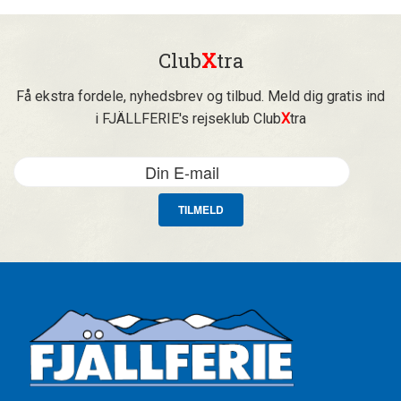
Club
X
tra
Få ekstra fordele, nyhedsbrev og tilbud. Meld dig gratis ind
i FJÄLLFERIE's rejseklub Club
X
tra
TILMELD