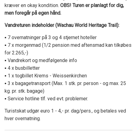
kræver en okay kondition.
OBS! Turen er planlagt for dig,
men foregår på egen hånd.
Vandreturen indeholder (Wachau World Heritage Trail):
▪
7 overnatninger på 3 og 4 stjernet hoteller
▪
7 x morgenmad (1/2 pension med aftensmad kan tilkøbes
for 2.265,-)
▪
Vandrekort og medfølgende info
▪
4 x busbilletter
▪
1 x togbillet Krems - Weissenkirchen
▪
3 x bagagetransport (Max. 1 stk. pr. person - og max. 25
kg. pr. stk. bagage)
▪
Service hotline tlf. ved evt. problemer.
Turistskat udgør euro 1 - 4,- pr. dag/pers., og betales ved
hver overnatning.