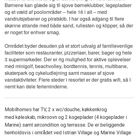
Børnene kan glæde sig til sjove børneklubber, legepladser
og et væld af poolområder – hele 16 i alt – med
vandrutsjebaner og piratskib. I har også adgang til flere
skønne strande med både sand, rullesten og klipper, så der
er noget for enhver smag.
Området byder desuden på et stort udvalg af familievenlige
faciliteter som restauranter, pizzeriaer, barer, bager og hele
3 supermarkeder. Der er rig mulighed for aktive oplevelser
med minigolf, beachvolley, bordtennis, tennis, multibane,
skaterpark og cykeludlejning samt masser af sjove
vandaktiviteter. Flere steder i resortet er der gratis wifi, så I
nemt kan dele ferieminderne.
Mobilhomes har TV, 2 x wc/douche, køkkenkrog
med køleskab, mikroovn og 2 kogeplader (4 kogeplader i
Marine) samt aircondition og terrasse. De er beliggende
henholdsvis i området ved Istrian Village og Marine Village