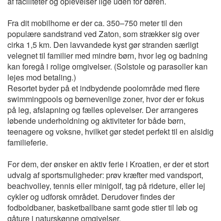
af faciliteter og oplevelser lige uden for døren.
Fra dit mobilhome er der ca. 350–750 meter til den
populære sandstrand ved Zaton, som strækker sig over
cirka 1,5 km. Den lavvandede kyst gør stranden særligt
velegnet til familier med mindre børn, hvor leg og badning
kan foregå i rolige omgivelser. (Solstole og parasoller kan
lejes mod betaling.)
Resortet byder på et indbydende poolområde med flere
swimmingpools og børnevenlige zoner, hvor der er fokus
på leg, afslapning og fælles oplevelser. Der arrangeres
løbende underholdning og aktiviteter for både børn,
teenagere og voksne, hvilket gør stedet perfekt til en alsidig
familieferie.
For dem, der ønsker en aktiv ferie i Kroatien, er der et stort
udvalg af sportsmuligheder: prøv kræfter med vandsport,
beachvolley, tennis eller minigolf, tag på rideture, eller lej
cykler og udforsk området. Derudover findes der
fodboldbaner, basketballbane samt gode stier til løb og
gåture i naturskønne omgivelser.