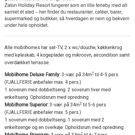
Zaton Holiday Resort fungerer som en lille ferieby med alt
samlet ét sted – her finder du restauranter, caféer, barer,
supermarked og butikker, så hverdagen er nem og bekvem
under hele opholdet.
Alle mobilhomes har sat-TV, 2 x wc/douche, køkkenkrog
med køleskab, 4 kogeplader og mikroovn, aircondition samt
overdækket terrasse.
2
Mobilhome Deluxe Family:
3-vær. på 34m
til 4-5 pers.
(FJÄLLFERIE anbefaler max. 4 pers.)
1 soverum med dobbeltseng. 2 soverum hver med
enkeltseng. Opholdsrum med opredning
2
Mobilhome Superior:
3-vær. på 34m
til 5-6 pers.
(FJÄLLFERIE anbefaler max. 5 pers.)
1 soverum med dobbeltseng. 1 soverum med 2
enkeltsenge og en overkøje. Opholdsrum med opredning
2
Mobilhome Premium:
4-vær. på 34m
til 6-7 pers.