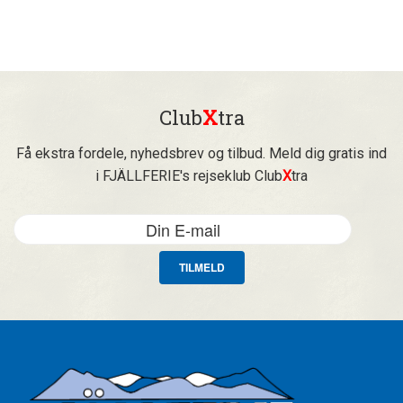
Club
X
tra
Få ekstra fordele, nyhedsbrev og tilbud. Meld dig gratis ind
i FJÄLLFERIE's rejseklub Club
X
tra
TILMELD