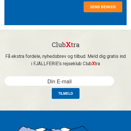
Club
X
tra
Få ekstra fordele, nyhedsbrev og tilbud. Meld dig gratis ind
i FJÄLLFERIE's rejseklub Club
X
tra
TILMELD